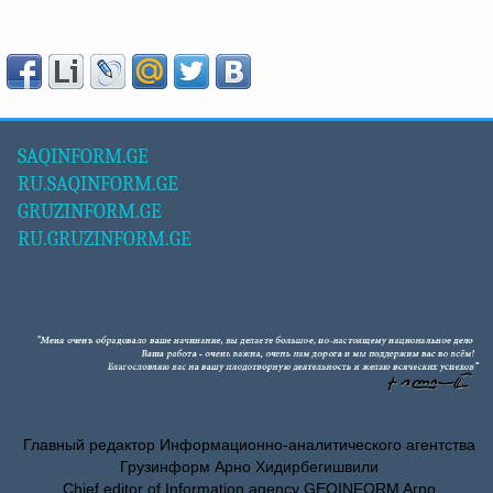
SAQINFORM.GE
RU.SAQINFORM.GE
GRUZINFORM.GE
RU.GRUZINFORM.GE
Главный редактор Информационно-аналитического агентства
Грузинформ Арно Хидирбегишвили
Chief editor of Information agency GEOINFORM Arno