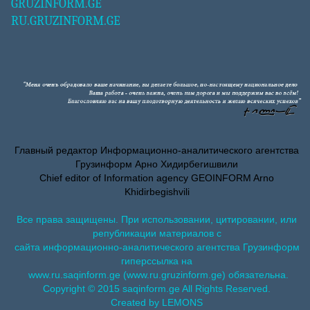
GRUZINFORM.GE
RU.GRUZINFORM.GE
Главный редактор Информационно-аналитического агентства
Грузинформ Арно Хидирбегишвили
Chief editor of Information agency GEOINFORM Arno
Khidirbegishvili
Все права защищены. При использовании, цитировании, или
републикации материалов с
сайта информационно-аналитического агентства Грузинформ
гиперссылка на
www.ru.saqinform.ge (www.ru.gruzinform.ge) обязательна.
Copyright © 2015 saqinform.ge All Rights Reserved.
Created by LEMONS