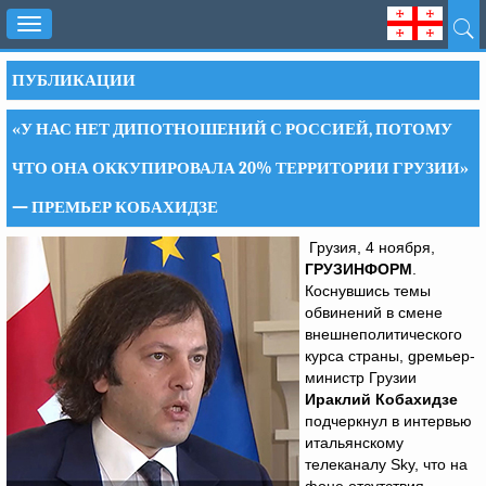
Toggle
navigation
ПУБЛИКАЦИИ
«У НАС НЕТ ДИПОТНОШЕНИЙ С РОССИЕЙ, ПОТОМУ
ЧТО ОНА ОККУПИРОВАЛА 20% ТЕРРИТОРИИ ГРУЗИИ»
— ПРЕМЬЕР КОБАХИДЗЕ
Грузия, 4 ноября,
ГРУЗИНФОРМ
.
Коснувшись темы
обвинений в смене
внешнеполитического
курса страны, gремьер-
министр Грузии
Ираклий Кобахидзе
подчеркнул в интервью
итальянскому
телеканалу Sky, что на