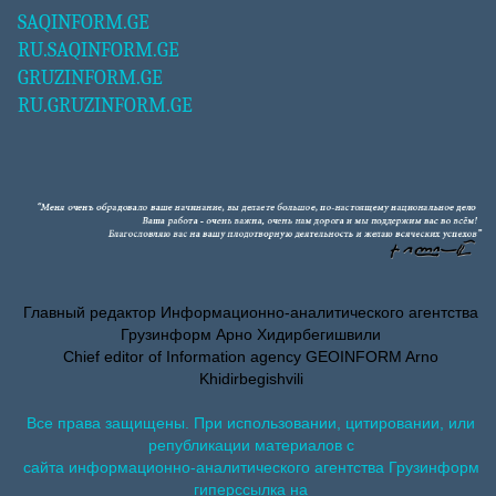
SAQINFORM.GE
RU.SAQINFORM.GE
GRUZINFORM.GE
RU.GRUZINFORM.GE
Главный редактор Информационно-аналитического агентства
Грузинформ Арно Хидирбегишвили
Chief editor of Information agency GEOINFORM Arno
Khidirbegishvili
Все права защищены. При использовании, цитировании, или
републикации материалов с
сайта информационно-аналитического агентства Грузинформ
гиперссылка на