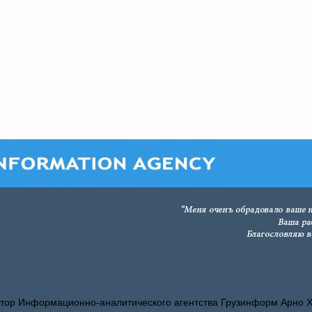
тор Информационно-аналитического агентства Грузинформ Арно 