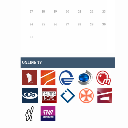
17
18
19
20
21
22
23
24
25
26
27
28
29
30
31
ONLINE TV