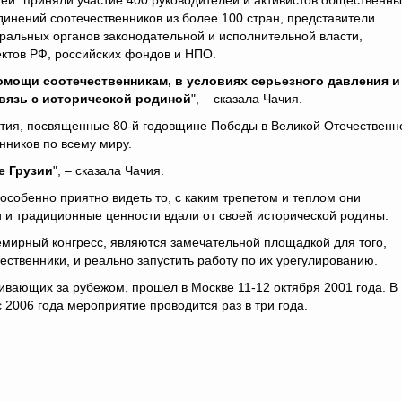
ей" приняли участие 400 руководителей и активистов общественны
инений соотечественников из более 100 стран, представители
альных органов законодательной и исполнительной власти,
ктов РФ, российских фондов и НПО.
омощи соотечественникам, в условиях серьезного давления и
связь с исторической родиной
", – сказала Чачия.
ятия, посвященные 80-й годовщине Победы в Великой Отечественн
нников по всему миру.
е Грузии
", – сказала Чачия.
особенно приятно видеть то, с каким трепетом и теплом они
и и традиционные ценности вдали от своей исторической родины.
семирный конгресс, являются замечательной площадкой для того,
ственники, и реально запустить работу по их урегулированию.
ивающих за рубежом, прошел в Москве 11-12 октября 2001 года. В
 2006 года мероприятие проводится раз в три года.