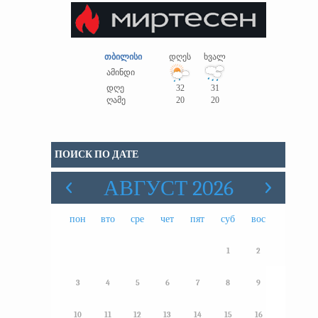
თბილისი
დღეს
ხვალ
ამინდი
დღე
32
31
ღამე
20
20
ПОИСК ПО ДАТЕ
АВГУСТ 2026
пон
вто
сре
чет
пят
суб
вос
1
2
3
4
5
6
7
8
9
10
11
12
13
14
15
16