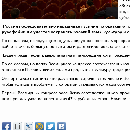
Росси
объед
федер
субъе
"
Россия последовательно наращивает усилия по оказанию п
русофобии им удается сохранять русский язык, культуру и 
По ее словам, в следующем году планируется провести меропри
войне, и очень большую роль в этом играет движение соотечестве
"
Будем рады, если к мероприятиям присоединятся и граждан
По ее словам, на полях Всемирного конгресса соотечественников 
относятся к России и всеми силами продвигают культуру, традици
Эксперт также отметила, что различные встречи, в том числе и В
чтобы услышать проблемы, с которыми сталкиваются наши соотече
Первый Всемирный конгресс российских соотечественников, прож
нем приняли участие делегаты из 47 зарубежных стран. Начиная с