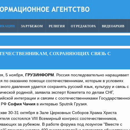
ЛИКАЦИИ
ЗА РУБЕЖОМ
РЕЛИГИЯ
ОТ РЕДАКТОРА
ВИДЕОАРХИВ
ТЕЧЕСТВЕННИКАМ, СОХРАНЯЮЩИХ СВЯЗЬ С
я, 5 ноября,
ГРУЗИНФОРМ
. Россия последовательно наращивает
я по оказанию помощи соотечественникам, которым в условиях
зного давления удается сохранять русский язык, культуру и связь с
ической родиной, заявила эксперт Комитета по делам СНГ,
ийской интеграции и связям с соотечественниками Государственно
 РФ
София Чачия
в интервью Sputnik Грузия.
кве 30-31 октября в Зале Церковных Соборов Храма Христа
теля состоялся VIII Всемирный конгресс соотечественников,
вающих за рубежом. В работе форума под лозунгом "Вместе с