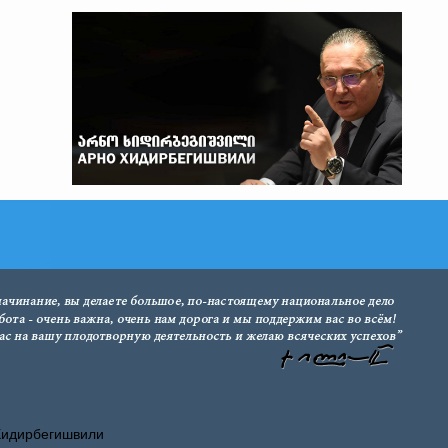
Хидирбегишвили