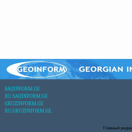
SAQINFORM.GE
RU.SAQINFORM.GE
GRUZINFORM.GE
RU.GRUZINFORM.GE
Главный редак