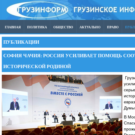
ГЛАВНАЯ
ПОЛИТИКА
ОБЩЕСТВО
АКТУАЛЬНО
ПРАВО
ПУБ
ПУБЛИКАЦИИ
СОФИЯ ЧАЧИЯ: РОССИЯ УСИЛИВАЕТ ПОМОЩЬ СОО
ИСТОРИЧЕСКОЙ РОДИНОЙ
Грузи
усили
серье
истор
евраз
Думы
В Мос
Спаси
прожи