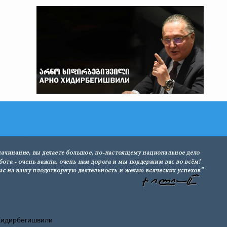
Хидирбегишвили