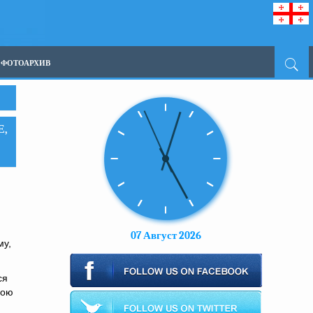
ФОТОАРХИВ
Е,
07 Август 2026
му,
ся
вою