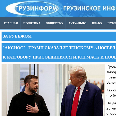
ГЛАВНАЯ
ПОЛИТИКА
ОБЩЕСТВО
АКТУАЛЬНО
ПРАВО
ПУБ
ЗА РУБЕЖОМ
"АКСИОС" - ТРАМП СКАЗАЛ ЗЕЛЕНСКОМУ 6 НОЯБР
К РАЗГОВОРУ ПРИСОЕДИНИЛСЯ ИЛОН МАСК И ПООБ
Грузи
выбор
през
Зелен
Как 
что б
По да
25 ми
очере