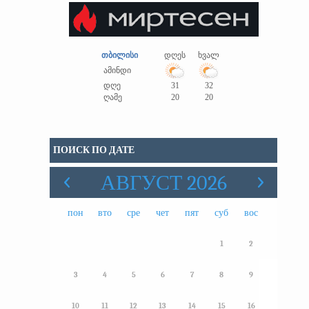
თბილისი
დღეს
ხვალ
ამინდი
დღე
31
32
ღამე
20
20
ПОИСК ПО ДАТЕ
АВГУСТ 2026
пон
вто
сре
чет
пят
суб
вос
1
2
3
4
5
6
7
8
9
10
11
12
13
14
15
16