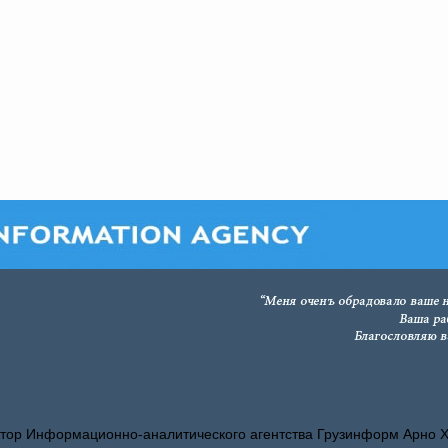
тор Информационно-аналитического агентства Грузинформ Арно 