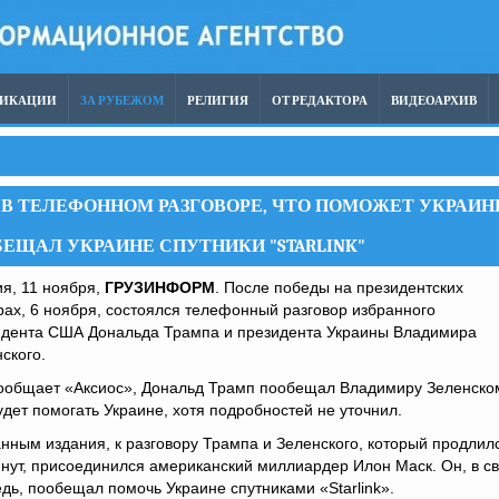
ЛИКАЦИИ
ЗА РУБЕЖОМ
РЕЛИГИЯ
ОТ РЕДАКТОРА
ВИДЕОАРХИВ
Я В ТЕЛЕФОННОМ РАЗГОВОРЕ, ЧТО ПОМОЖЕТ УКРАИН
ЕЩАЛ УКРАИНЕ СПУТНИКИ "STARLINK"
я, 11 ноября,
ГРУЗИНФОРМ
. После победы на президентских
ах, 6 ноября, состоялся телефонный разговор избранного
идента США Дональда Трампа и президента Украины Владимира
ского.
сообщает «Аксиос», Дональд Трамп пообещал Владимиру Зеленско
удет помогать Украине, хотя подробностей не уточнил.
нным издания, к разговору Трампа и Зеленского, который продлил
нут, присоединился американский миллиардер Илон Маск. Он, в с
дь, пообещал помочь Украине спутниками «Starlink».