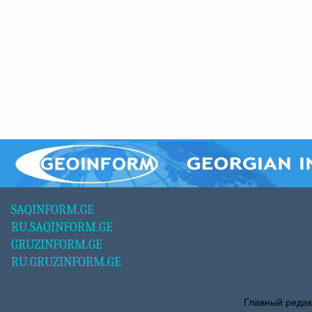
SAQINFORM.GE
RU.SAQINFORM.GE
GRUZINFORM.GE
RU.GRUZINFORM.GE
Главный редак