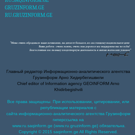
RU.SAQINFORM.GE
GRUZINFORM.GE
RU.GRUZINFORM.GE
Главный редактор Информационно-аналитического агентства
Грузинформ Арно Хидирбегишвили
Chief editor of Information agency GEOINFORM Arno
Khidirbegishvili
Все права защищены. При использовании, цитировании, или
републикации материалов с
сайта информационно-аналитического агентства Грузинформ
гиперссылка на
www.ru.saqinform.ge (www.ru.gruzinform.ge) обязательна.
Copyright © 2015 saqinform.ge All Rights Reserved.