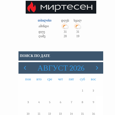
თბილისი
დღეს
ხვალ
ამინდი
დღე
31
31
ღამე
20
19
ПОИСК ПО ДАТЕ
АВГУСТ 2026
пон
вто
сре
чет
пят
суб
вос
1
2
3
4
5
6
7
8
9
10
11
12
13
14
15
16