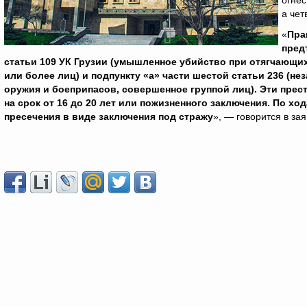
огнес
а чет
«
Пра
пред
статьи 109 УК Грузии (умышленное убийство при отягчающи
или более лиц) и подпункту «а» части шестой статьи 236 (н
оружия и боеприпасов, совершенное группой лиц). Эти пре
на срок от 16 до 20 лет или пожизненного заключения. По х
пресечения в виде заключения под стражу
», — говорится в за