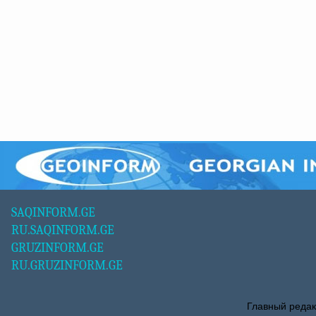
SAQINFORM.GE
RU.SAQINFORM.GE
GRUZINFORM.GE
RU.GRUZINFORM.GE
Главный редак