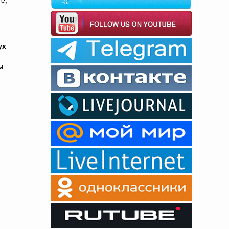
е,
ух
ы