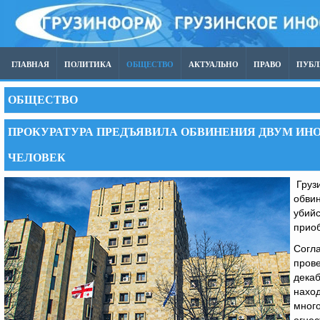
ГЛАВНАЯ
ПОЛИТИКА
ОБЩЕСТВО
АКТУАЛЬНО
ПРАВО
ПУБ
ОБЩЕСТВО
ПРОКУРАТУРА ПРЕДЪЯВИЛА ОБВИНЕНИЯ ДВУМ И
ЧЕЛОВЕК
Грузи
обви
убийс
приоб
Согл
прове
декаб
наход
много