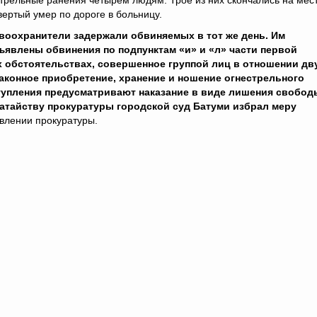
трельные ранения четырем людям. Трое из них скончались на мест
вертый умер по дороге в больницу.
воохранители задержали обвиняемых в тот же день. Им
ъявлены обвинения по подпунктам «и» и «л» части первой
х обстоятельствах, совершенное группой лиц в отношении дв
езаконное приобретение, хранение и ношение огнестрельного
ступления предусматривают наказание в виде лишения свобод
одатайству прокуратуры городской суд Батуми избрал меру
явлении прокуратуры.