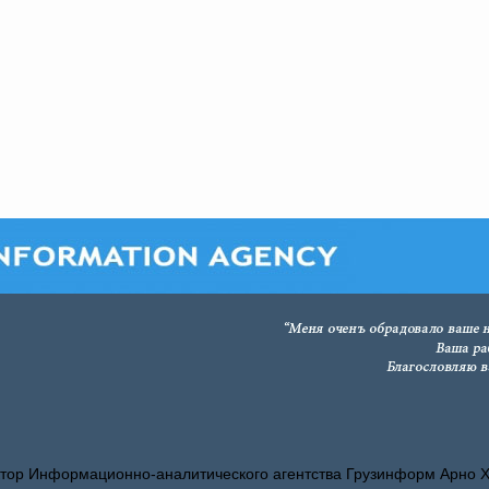
тор Информационно-аналитического агентства Грузинформ Арно 