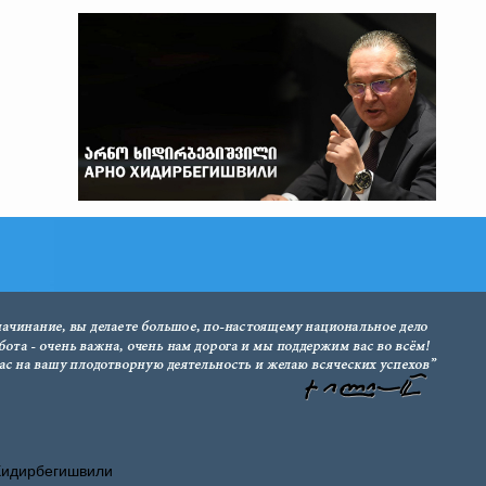
Хидирбегишвили