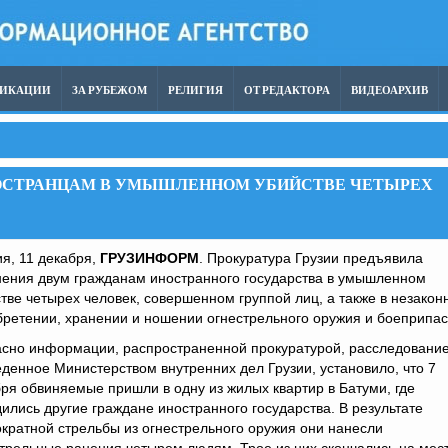
ЛИКАЦИИ
ЗА РУБЕЖОМ
РЕЛИГИЯ
ОТ РЕДАКТОРА
ВИДЕОАРХИВ
НОСТРАНЦАМ В УМЫШЛЕННОМ УБИЙСТВЕ ЧЕТЫРЕХ
я, 11 декабря,
ГРУЗИНФОРМ
. Прокуратура Грузии предъявила
нения двум гражданам иностранного государства в умышленном
тве четырех человек, совершенном группой лиц, а также в незакон
ретении, хранении и ношении огнестрельного оружия и боеприпас
асно информации, распространенной прокуратурой, расследование
денное Министерством внутренних дел Грузии, установило, что 7
ря обвиняемые пришли в одну из жилых квартир в Батуми, где
ились другие граждане иностранного государства. В результате
кратной стрельбы из огнестрельного оружия они нанесли