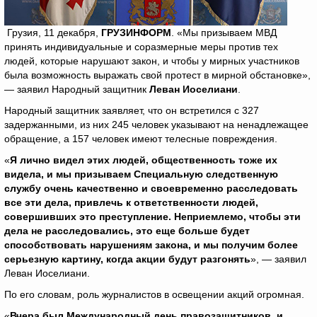
Грузия, 11 декабря,
ГРУЗИНФОРМ
. «Мы призываем МВД
принять индивидуальные и соразмерные меры против тех
людей, которые нарушают закон, и чтобы у мирных участников
была возможность выражать свой протест в мирной обстановке»,
— заявил Народный защитник
Леван Иоселиани
.
Народный защитник заявляет, что он встретился с 327
задержанными, из них 245 человек указывают на ненадлежащее
обращение, а 157 человек имеют телесные повреждения.
«
Я лично видел этих людей, общественность тоже их
видела, и мы призываем Специальную следственную
службу очень качественно и своевременно расследовать
все эти дела, привлечь к ответственности людей,
совершивших это преступление. Неприемлемо, чтобы эти
дела не расследовались, это еще больше будет
способствовать нарушениям закона, и мы получим более
серьезную картину, когда акции будут разгонять
», — заявил
Леван Иоселиани.
По его словам, роль журналистов в освещении акций огромная.
«
Вчера был Международный день правозащитников, и