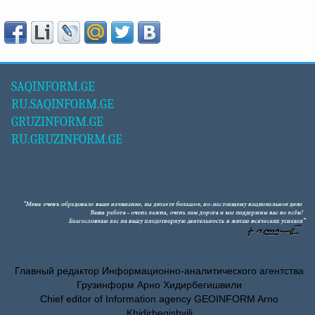
SAQINFORM.GE
RU.SAQINFORM.GE
GRUZINFORM.GE
RU.GRUZINFORM.GE
Главный редактор Информационно-аналитического агентства
Грузинформ Арно Хидирбегишвили
Chief editor of Information agency GEOINFORM Arno
Khidirbegishvili