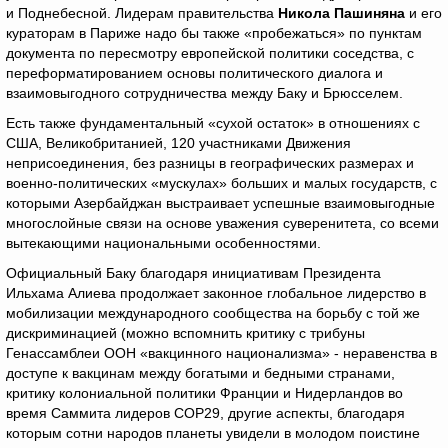
и Поднебесной. Лидерам правительства
Никола Пашиняна
и его
кураторам в Париже надо бы также «пробежаться» по пунктам
документа по пересмотру европейской политики соседства, с
переформатированием основы политического диалога и
взаимовыгодного сотрудничества между Баку и Брюсселем.
Есть также фундаментальный «сухой остаток» в отношениях с
США, Великобританией, 120 участниками Движения
неприсоединения, без разницы в географических размерах и
военно-политических «мускулах» больших и малых государств, с
которыми Азербайджан выстраивает успешные взаимовыгодные
многослойные связи на основе уважения суверенитета, со всеми
вытекающими национальными особенностями.
Официальный Баку благодаря инициативам Президента
Ильхама Алиева продолжает законное глобальное лидерство в
мобилизации международного сообщества на борьбу с той же
дискриминацией (можно вспомнить критику с трибуны
Генассамблеи ООН «вакцинного национализма» - неравенства в
доступе к вакцинам между богатыми и бедными странами,
критику колониальной политики Франции и Нидерландов во
время Саммита лидеров СОР29, другие аспекты, благодаря
которым сотни народов планеты увидели в молодом поистине