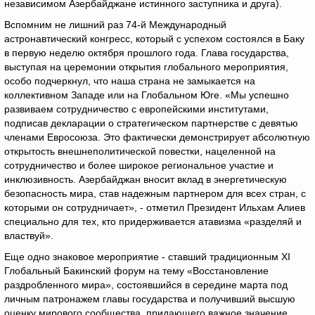
независимом Азербайджане истинного заступника и друга).
Вспомним не лишний раз 74-й Международный
астронавтический конгресс, который с успехом состоялся в Баку
в первую неделю октября прошлого года. Глава государства,
выступая на церемонии открытия глобального мероприятия,
особо подчеркнул, что наша страна не замыкается на
коллективном Западе или на Глобальном Юге. «Мы успешно
развиваем сотрудничество с европейскими институтами,
подписав декларации о стратегическом партнерстве с девятью
членами Евросоюза. Это фактически демонстрирует абсолютную
открытость внешнеполитической повестки, нацеленной на
сотрудничество и более широкое региональное участие и
инклюзивность. Азербайджан вносит вклад в энергетическую
безопасность мира, став надежным партнером для всех стран, с
которыми он сотрудничает», - отметил Президент Ильхам Алиев
специально для тех, кто придерживается атавизма «разделяй и
властвуй».
Еще одно знаковое мероприятие - ставший традиционным XI
Глобальный Бакинский форум на тему «Восстановление
раздробленного мира», состоявшийся в середине марта под
личным патронажем главы государства и получивший высшую
оценку мирового сообщества, придающего важное значение