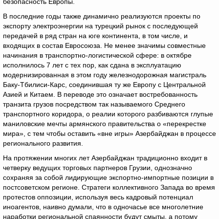
безопасность Европы.
В последние годы также динамично реализуются проекты по
экспорту электроэнергии на турецкий рынок с последующей
передачей в ряд стран на юге континента, в том числе, и
входящих в состав Евросоюза. Не менее значимы совместные
начинания в транспортно-логистической сфере: в октябре
исполнилось 7 лет с тех пор, как сдана в эксплуатацию
модернизированная в этом году железнодорожная магистраль
Баку-Тбилиси-Карс, соединившая ту же Европу с Центральной
Азией и Китаем. В переводе это означает востребованность
транзита грузов посредством так называемого Среднего
транспортного коридора, о реалии которого разбиваются глупые
маниловские мечты армянского правительства о «перекрестке
мира», с тем чтобы оставить «вне игры» Азербайджан в процессе
регионального развития.
На протяжении многих лет Азербайджан традиционно входит в
четверку ведущих торговых партнеров Грузии, однозначно
сохраняя за собой лидирующие экспортно-импортные позиции в
постсоветском регионе. Стратеги коллективного Запада во время
протестов оппозиции, используя весь кадровый потенциал
иноагентов, наивно думали, что в одночасье все многолетние
наработки региональной спаянности будут смыты, а потому