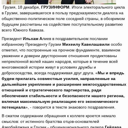
Грузия, 18 декабря,
ГРУЗИНФОРМ
. Итоги электорального цикла
в Грузии, завершившегося в пользу предсказуемости диалога на
общественно-политическом поле соседней страны, в обозримом
будущем рассчитаны на содействие поступательному развитию
всего Южного Кавказа.
Президент
Ильхам А
лиев в поздравительном послании
избранному Президенту Грузии
Михеилу Кавелашвили
особо
отметил, что построенные на прочном фундаменте, взаимном
уважении и доверии двусторонние отношения продиктованы
непреклонной волей наших народов, которые в течение всей
многовековой истории живут в условиях дружбы и
добрососедства, всегда поддерживая друг друга. «
Мы и впредь
будем прилагать совместные усилия, направленные на
дальнейшее укрепление и расширение межгосударственных
отношений и стратегического партнерства, ради
обеспечения стабильности и безопасности нашего региона,
включая максимальную реализацию его экономического
потенциала
», - говорится в тексте знакового поздравления.
В сжатом содержании обращения к коллеге кроется немало
смыслов: от истинного братства отцов-основателей
Азербайджана и Грузии - общенационального лидера
Гейдара