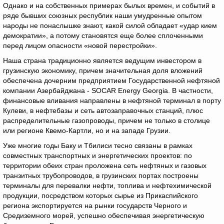
Однако и на собственных примерах былых времен, и событий в
ряде бывших союзных республик наши умудренные опытом
народы не понаслышке знают, какой силой обладает «удар кием
демократии», а потому становятся еще более сплоченными
перед лицом опасности «новой перестройки».
Наша страна традиционно является ведущим инвестором в
грузинскую экономику, причем значительная доля вложений
обеспечена дочерним предприятием Государственной нефтяной
компании Азербайджана - SOCAR Energy Georgia. В частности,
финансовые вливания направлены в нефтяной терминал в порту
Кулеви, в нефтебазы и сеть автозаправочных станций, плюс
распределительные газопроводы, причем не только в столице
или регионе Квемо-Картли, но и на западе Грузии.
Уже многие годы Баку и Тбилиси тесно связаны в рамках
совместных транспортных и энергетических проектов: по
территории обеих стран проложена сеть нефтяных и газовых
транзитных трубопроводов, в грузинских портах построены
терминалы для перевалки нефти, топлива и нефтехимической
продукции, посредством которых сырье из Прикаспийского
региона экспортируется на рынки государств Черного и
Средиземного морей, успешно обеспечивая энергетическую