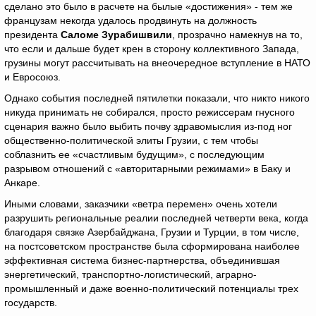
сделано это было в расчете на былые «достижения» - тем же
французам некогда удалось продвинуть на должность
президента
Саломе Зурабишвили
, прозрачно намекнув на то,
что если и дальше будет крен в сторону коллективного Запада,
грузины могут рассчитывать на внеочередное вступление в НАТО
и Евросоюз.
Однако события последней пятилетки показали, что никто никого
никуда принимать не собирался, просто режиссерам гнусного
сценария важно было выбить почву здравомыслия из-под ног
общественно-политической элиты Грузии, с тем чтобы
соблазнить ее «счастливым будущим», с последующим
разрывом отношений с «авторитарными режимами» в Баку и
Анкаре.
Иными словами, заказчики «ветра перемен» очень хотели
разрушить региональные реалии последней четверти века, когда
благодаря связке Азербайджана, Грузии и Турции, в том числе,
на постсоветском пространстве была сформирована наиболее
эффективная система бизнес-партнерства, объединившая
энергетический, транспортно-логистический, аграрно-
промышленный и даже военно-политический потенциалы трех
государств.