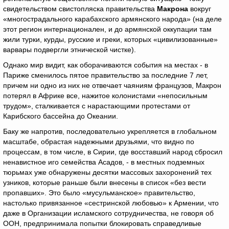
свидетельством свистопляска правительства
Макрона
вокруг
«многострадального карабахского армянского народа» (на деле
этот регион интернационален, и до армянской оккупации там
жили турки, курды, русские и греки, которых «цивилизованные»
варвары подвергли этнической чистке).
Однако мир видит, как оборачиваются события на местах - в
Париже сменилось пятое правительство за последние 7 лет,
причем ни одно из них не отвечает чаяниям французов, Макрон
потерял в Африке все, нажитое колонистами «непосильным
трудом», сталкивается с нарастающими протестами от
Карибского бассейна до Океании.
Баку же напротив, последовательно укрепляется в глобальном
масштабе, обрастая надежными друзьями, что видно по
процессам, в том числе, в Сирии, где восставший народ сбросил
ненавистное иго семейства Асадов, - в местных подземных
тюрьмах уже обнаружены десятки массовых захоронений тех
узников, которые раньше были внесены в список «без вести
пропавших». Это было «мусульманское» правительство,
настолько привязанное «сестринской любовью» к Армении, что
даже в Организации исламского сотрудничества, не говоря об
ООН, предпринимала попытки блокировать справедливые