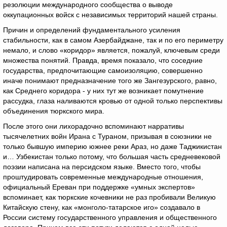
резолюции международного сообщества о выводе
оккупационных войск с независимых территорий нашей страны.
Причин и определений фундаментального усиления
стабильности, как в самом Азербайджане, так и по его периметру
немало, и слово «коридор» является, пожалуй, ключевым среди
множества понятий. Правда, время показало, что соседние
государства, предпочитающие самоизоляцию, совершенно
иначе понимают предназначение того же Зангезурского, равно,
как Среднего коридора - у них тут же возникает помутнение
рассудка, глаза наливаются кровью от одной только перспективы
объединения тюркского мира.
После этого они лихорадочно вспоминают нарративы
тысячелетних войн Ирана с Тураном, призывая в союзники не
только бывшую империю южнее реки Араз, но даже Таджикистан
и… Узбекистан только потому, что большая часть средневековой
поэзии написана на персидском языке. Вместо того, чтобы
проштудировать современные международные отношения,
официальный Ереван при поддержке «умных экспертов»
вспоминает, как тюркские кочевники не раз пробивали Великую
Китайскую стену, как «монголо-татарское иго» создавало в
России систему государственного управления и общественного