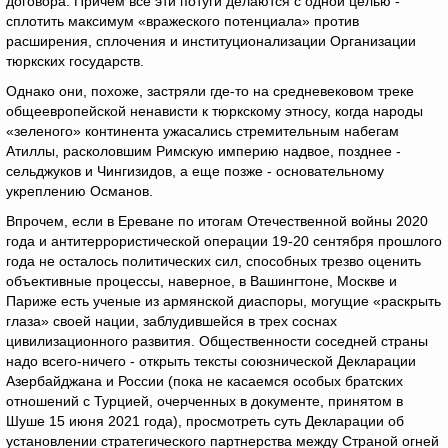
договора. Причем все эти потуги делаются с одной целью -
сплотить максимум «вражеского потенциала» против
расширения, сплочения и институционализации Организации
тюркских государств.
Однако они, похоже, застряли где-то на средневековом треке
общеевропейской ненависти к тюркскому этносу, когда народы
«зеленого» континента ужасались стремительным набегам
Атиллы, расколовшим Римскую империю надвое, позднее -
сельджуков и Чингизидов, а еще позже - основательному
укреплению Османов.
Впрочем, если в Ереване по итогам Отечественной войны 2020
года и антитеррористической операции 19-20 сентября прошлого
года не осталось политических сил, способных трезво оценить
объективные процессы, наверное, в Вашингтоне, Москве и
Париже есть ученые из армянской диаспоры, могущие «раскрыть
глаза» своей нации, заблудившейся в трех соснах
цивилизационного развития. Общественности соседней страны
надо всего-ничего - открыть тексты союзнической Декларации
Азербайджана и России (пока не касаемся особых братских
отношений с Турцией, очерченных в документе, принятом в
Шуше 15 июня 2021 года), просмотреть суть Декларации об
установлении стратегического партнерства между Страной огней