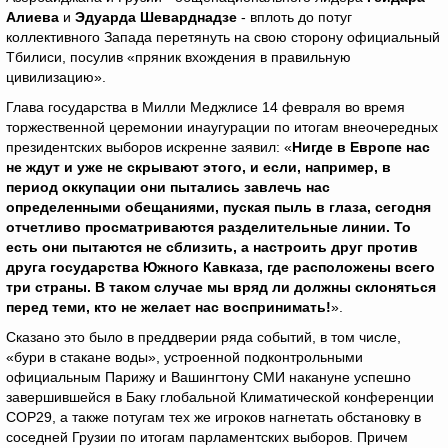
Алиева
и
Эдуарда Шеварднадзе
- вплоть до потуг
коллективного Запада перетянуть на свою сторону официальный
Тбилиси, посулив «пряник вхождения в правильную
цивилизацию».
Глава государства в Милли Меджлисе 14 февраля во время
торжественной церемонии инаугурации по итогам внеочередных
президентских выборов искренне заявил: «
Нигде в Европе нас
не ждут и уже не скрывают этого, и если, например, в
период оккупации они пытались завлечь нас
определенными обещаниями, пуская пыль в глаза, сегодня
отчетливо просматриваются разделительные линии. То
есть они пытаются не сблизить, а настроить друг против
друга государства Южного Кавказа, где расположены всего
три страны. В таком случае мы вряд ли должны склоняться
перед теми, кто не желает нас воспринимать!
».
Сказано это было в преддверии ряда событий, в том числе,
«бури в стакане воды», устроенной подконтрольными
официальным Парижу и Вашингтону СМИ накануне успешно
завершившейся в Баку глобальной Климатической конференции
СОР29, а также потугам тех же игроков нагнетать обстановку в
соседней Грузии по итогам парламентских выборов. Причем