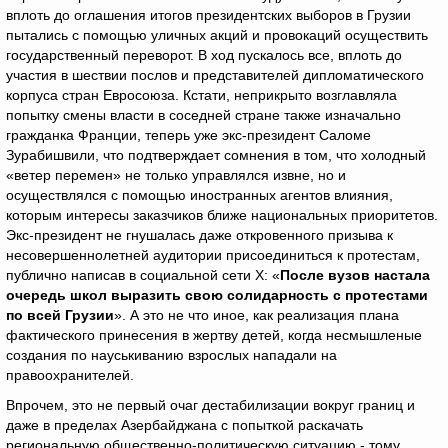
вплоть до оглашения итогов президентских выборов в Грузии
пытались с помощью уличных акций и провокаций осуществить
государственный переворот. В ход пускалось все, вплоть до
участия в шествии послов и представителей дипломатического
корпуса стран Евросоюза. Кстати, неприкрыто возглавляла
попытку смены власти в соседней стране также изначально
гражданка Франции, теперь уже экс-президент Саломе
Зурабишвили, что подтверждает сомнения в том, что холодный
«ветер перемен» не только управлялся извне, но и
осуществлялся с помощью иностранных агентов влияния,
которым интересы заказчиков ближе национальных приоритетов.
Экс-президент не гнушалась даже откровенного призыва к
несовершеннолетней аудитории присоединиться к протестам,
публично написав в социальной сети X: «
После вузов настала
очередь школ выразить свою солидарность с протестами
по всей Грузии
». А это не что иное, как реализация плана
фактического принесения в жертву детей, когда несмышленые
создания по науськиванию взрослых нападали на
правоохранителей.
Впрочем, это не первый очаг дестабилизации вокруг границ и
даже в пределах Азербайджана с попыткой раскачать
региональную общественно-политическую ситуацию - тому