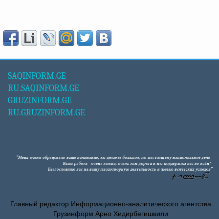
SAQINFORM.GE
RU.SAQINFORM.GE
GRUZINFORM.GE
RU.GRUZINFORM.GE
Главный редактор Информационно-аналитического агентства
Грузинформ Арно Хидирбегишвили