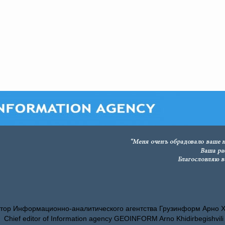
тор Информационно-аналитического агентства Грузинформ Арно 
Chief editor of Information agency GEOINFORM Arno Khidirbegishvili