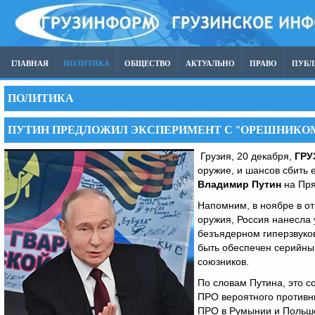
ГЛАВНАЯ
ПОЛИТИКА
ОБЩЕСТВО
АКТУАЛЬНО
ПРАВО
ПУБ
ПОЛИТИКА
ПУТИН ПРЕДЛОЖИЛ ЭКСПЕРИМЕНТ С "ОРЕШНИКО
Грузия, 20 декабря,
ГР
оружие, и шансов сбить 
Владимир Путин
на Пря
Напомним, в ноябре в о
оружия, Россия нанесла
безъядерном гиперзвуко
быть обеспечен серийный
союзников.
По словам Путина, это 
ПРО вероятного противн
ПРО в Румынии и Польше,