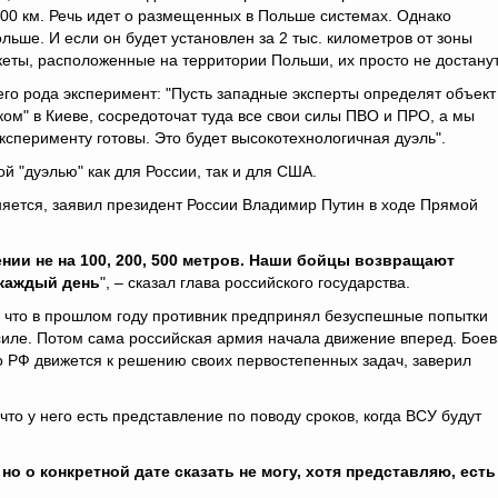
500 км. Речь идет о размещенных в Польше системах. Однако
льше. И если он будет установлен за 2 тыс. километров от зоны
кеты, расположенные на территории Польши, их просто не достанут
го рода эксперимент: "Пусть западные эксперты определят объект
м" в Киеве, сосредоточат туда все свои силы ПВО и ПРО, а мы
ксперименту готовы. Это будет высокотехнологичная дуэль".
ой "дуэлью" как для России, так и для США.
яется, заявил президент России Владимир Путин в ходе Прямой
нии не на 100, 200, 500 метров. Наши бойцы возвращают
 каждый день
", – сказал глава российского государства.
м, что в прошлом году противник предпринял безуспешные попытки
 силе. Потом сама российская армия начала движение вперед. Бое
о РФ движется к решению своих первостепенных задач, заверил
что у него есть представление по поводу сроков, когда ВСУ будут
но о конкретной дате сказать не могу, хотя представляю, есть