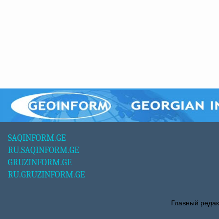
SAQINFORM.GE
RU.SAQINFORM.GE
GRUZINFORM.GE
RU.GRUZINFORM.GE
Главный редак