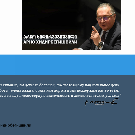
Хидирбегишвили