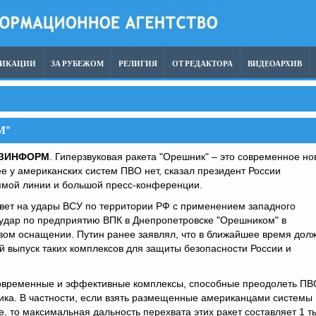
ЛИКАЦИИ
ЗА РУБЕЖОМ
РЕЛИГИЯ
ОТ РЕДАКТОРА
ВИДЕОАРХИВ
М"
УЗИНФОРМ
. Гиперзвуковая ракета "Орешник" – это современное но
ее у американских систем ПВО нет, сказал президент России
мой линии и большой пресс-конференции.
твет на удары ВСУ по территории РФ с применением западного
 удар по предприятию ВПК в Днепропетровске "Орешником" в
вом оснащении. Путин ранее заявлял, что в ближайшее время дол
 выпуск таких комплексов для защиты безопасности России и
современные и эффективные комплексы, способные преодолеть ПВ
ика. В частности, если взять размещенные американцами системы
 то максимальная дальность перехвата этих ракет составляет 1 т