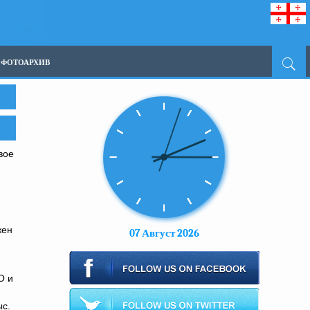
ФОТОАРХИВ
вое
жен
07 Август 2026
О и
ыс.