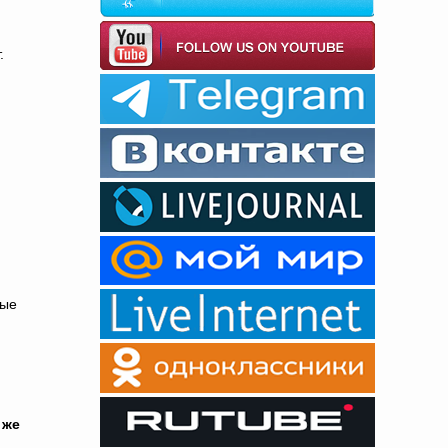
.
вые
 же