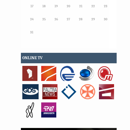
17
18
19
20
21
22
23
24
25
26
27
28
29
30
31
ONLINE TV