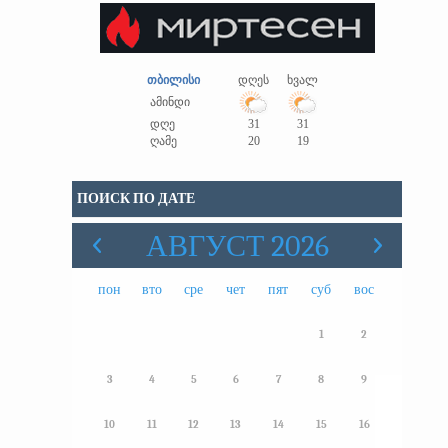
თბილისი
დღეს
ხვალ
ამინდი
დღე
31
31
ღამე
20
19
ПОИСК ПО ДАТЕ
АВГУСТ 2026
пон
вто
сре
чет
пят
суб
вос
1
2
3
4
5
6
7
8
9
10
11
12
13
14
15
16