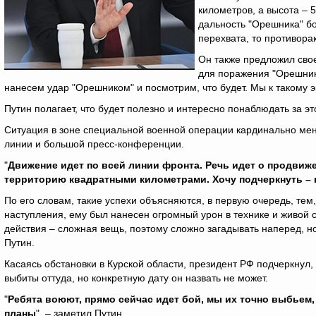
километров, а высота – 
дальность "Орешника" бо
перехвата, то противора
Он также предложил свое
для поражения "Орешнико
нанесем удар "Орешником" и посмотрим, что будет. Мы к такому э
Путин полагает, что будет полезно и интересно понаблюдать за эт
Ситуация в зоне специальной военной операции кардинально мен
линии и большой пресс-конференции.
"
Движение идет по всей линии фронта. Речь идет о продвиже
территорию квадратными километрами. Хочу подчеркнуть –
По его словам, такие успехи объясняются, в первую очередь, те
наступления, ему был нанесен огромный урон в технике и живой
действия – сложная вещь, поэтому сложно загадывать наперед, н
Путин.
Касаясь обстановки в Курской области, президент РФ подчеркнул, 
выбиты оттуда, но конкретную дату он назвать не может.
"
Ребята воюют, прямо сейчас идет бой, мы их точно выбьем, 
планы
", – заметил Путин.