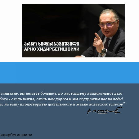
Хидирбегишвили