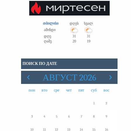
თბილისი
დღეს
ხვალ
ამინდი
დღე
31
31
ღამე
20
19
ПОИСК ПО ДАТЕ
АВГУСТ 2026
пон
вто
сре
чет
пят
суб
вос
1
2
3
4
5
6
7
8
9
10
11
12
13
14
15
16