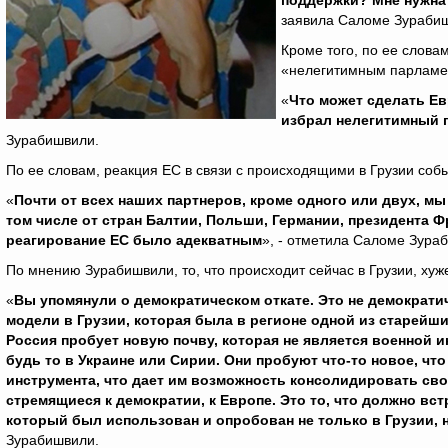
поддержки? Мне нужна 
заявила Саломе Зураби
Кроме того, по ее слова
«нелегитимным парламе
«
Что может сделать Ев
избрал нелегитимный 
Зурабишвили.
По ее словам, реакция ЕС в связи с происходящими в Грузии соб
«
Почти от всех наших партнеров, кроме одного или двух, 
том числе от стран Балтии, Польши, Германии, президента Фр
реагирование ЕС было адекватным
», - отметила Саломе Зура
По мнению Зурабишвили, то, что происходит сейчас в Грузии, хуже
«
Вы упомянули о демократическом откате. Это не демократич
модели в Грузии, которая была в регионе одной из старейши
Россия пробует новую почву, которая не является военной и
будь то в Украине или Сирии. Они пробуют что-то новое, ч
инструмента, что дает им возможность консолидировать сво
стремящиеся к демократии, к Европе. Это то, что должно вс
который был использован и опробован не только в Грузии, 
Зурабишвили.