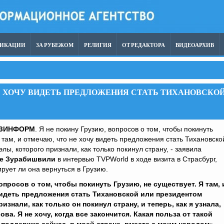
ЛИКАЦИИ
ЗА РУБЕЖОМ
РЕЛИГИЯ
ОТ РЕДАКТОРА
ВИДЕОАРХИВ
НЕ ХОЧУ ВИДЕТЬ ПРЕДЛОЖЕНИЯ СТАТЬ ТИХАНОВСКО
УЗИНФОРМ
. Я не покину Грузию, вопросов о том, чтобы покинуть
Я там, и отмечаю, что не хочу видеть предложения стать Тихановско
ы, которого признали, как только покинул страну, - заявила
е Зурабишвили
в интервью TVPWorld в ходе визита в Страсбург,
ирует ли она вернуться в Грузию.
опросов о том, чтобы покинуть Грузию, не существует. Я там, 
видеть предложения стать Тихановской или президентом
изнали, как только он покинул страну, и теперь, как я узнала,
а. Я не хочу, когда все закончится. Какая польза от такой