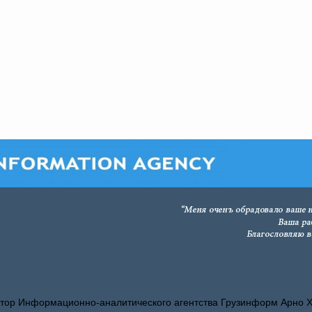
тор Информационно-аналитического агентства Грузинформ Арно 