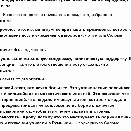
поддержка сейчас, в моей стране, вместе с моим народом
», -
швили.
м, Евросоюз не должен признавать президента, избранного
нтом».
росоюз, это, как минимум, не признавать президента, которог
парламент после украденных выборов
», - отметила Саломе
ытиями была адекватной.
мы услышали моральную поддержку, политическую поддержку. 
анции. Так что в этом отношении могу сказать, что
бишвили.
 отката от демократии.
еский откат, это нечто большее. Это установление российск
х и сильнейших демократических моделей. Это означает, что
нтервенцией, что не дало им результатов, которых ожидали,
то предусматривает использование выборов в качестве
их марионеток, чтобы этим путем захватить страны,
тревожить Европу, потому что это инструмент выборной войны
но и позже мы увидели в Румынии
», - подчеркнула Саломе