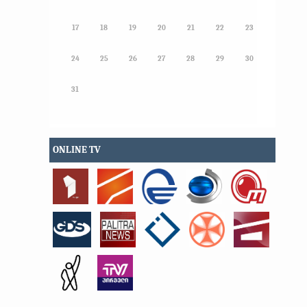
17
18
19
20
21
22
23
24
25
26
27
28
29
30
31
ONLINE TV