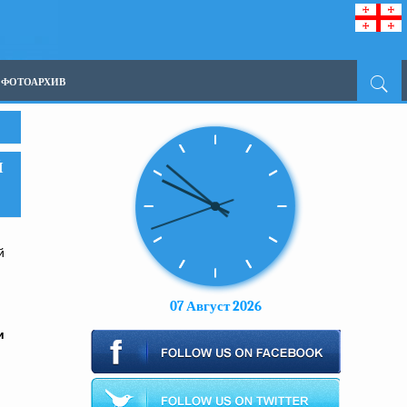
ФОТОАРХИВ
Й
й
07 Август 2026
и