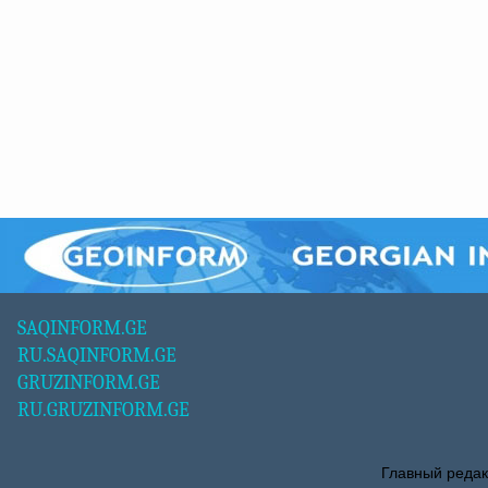
SAQINFORM.GE
RU.SAQINFORM.GE
GRUZINFORM.GE
RU.GRUZINFORM.GE
Главный редак