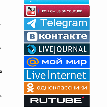
о
В
ой
,