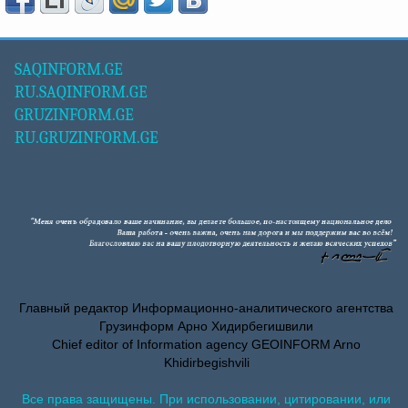
SAQINFORM.GE
RU.SAQINFORM.GE
GRUZINFORM.GE
RU.GRUZINFORM.GE
Главный редактор Информационно-аналитического агентства
Грузинформ Арно Хидирбегишвили
Chief editor of Information agency GEOINFORM Arno
Khidirbegishvili
Все права защищены. При использовании, цитировании, или