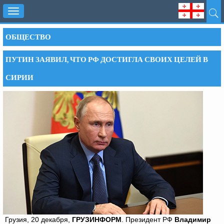
Toggle
navigation
ОБЩЕСТВО
ПУТИН ЗАЯВИЛ, ЧТО РФ ДОСТИГЛА СВОИХ ЦЕЛЕЙ В
СИРИИ
Грузия, 20 декабря,
ГРУЗИНФОРМ
. Президент РФ
Владимир