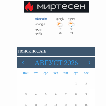
თბილისი
დღეს
ხვალ
ამინდი
დღე
32
33
ღამე
20
21
ПОИСК ПО ДАТЕ
АВГУСТ 2026
пон
вто
сре
чет
пят
суб
вос
1
2
3
4
5
6
7
8
9
10
11
12
13
14
15
16