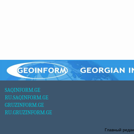
SAQINFORM.GE
RU.SAQINFORM.GE
GRUZINFORM.GE
RU.GRUZINFORM.GE
Главный редак