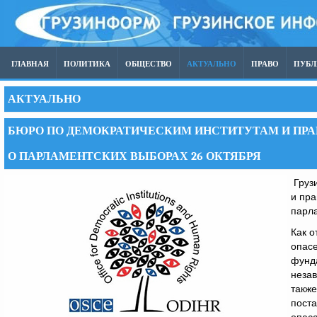
ГЛАВНАЯ
ПОЛИТИКА
ОБЩЕСТВО
АКТУАЛЬНО
ПРАВО
ПУБ
АКТУАЛЬНО
БЮРО ПО ДЕМОКРАТИЧЕСКИМ ИНСТИТУТАМ И ПРА
О ПАРЛАМЕНТСКИХ ВЫБОРАХ 26 ОКТЯБРЯ
Грузи
и пра
парла
Как о
опасе
фунд
незав
также
поста