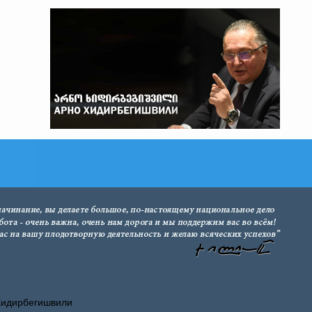
Хидирбегишвили