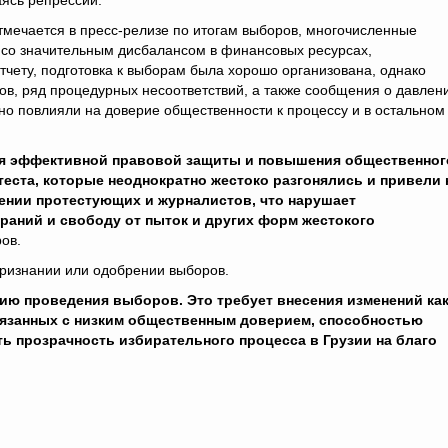
ясь репрессий.
тмечается в пресс-релизе по итогам выборов, многочисленные
 со значительным дисбалансом в финансовых ресурсах,
чету, подготовка к выборам была хорошо организована, однако
ов, ряд процедурных несоответствий, а также сообщения о давлен
вно повлияли на доверие общественности к процессу и в остальном
ия эффективной правовой защиты и повышения общественног
еста, которые неоднократно жестоко разгонялись и привели 
ении протестующих и журналистов, что нарушает
аний и свободу от пыток и других форм жестокого
ров.
признании или одобрении выборов.
ию проведения выборов. Это требует внесения изменений как
связанных с низким общественным доверием, способностью
ть прозрачность избирательного процесса в Грузии на благо