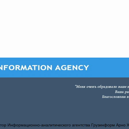
тор Информационно-аналитического агентства Грузинформ Арно 