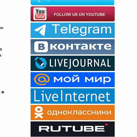
ии
о
к
 в