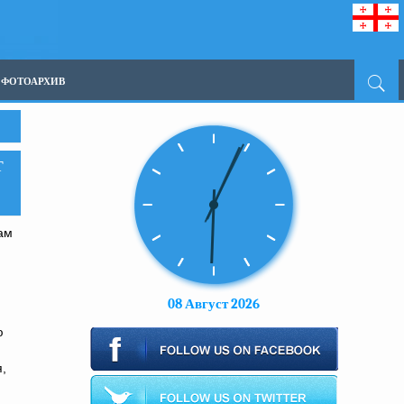
ФОТОАРХИВ
Т
ам
08 Август 2026
ю
,