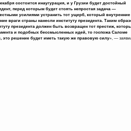
декабря состоится инаугурация, и у Грузии будет достойный
идент, перед которым будет стоять непростая задача —
естными усилиями устранить тот ущерб, который внутренние
ние враги страны нанесли институту президента. Таким образ
итуту президента должен быть возвращен тот престиж, котор
рламента и подобных бессмысленных идей, то госпожа Саломе
, это решение будет иметь такую ​​же правовую силу
», — заяви