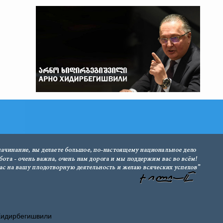
Хидирбегишвили