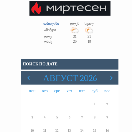
თბილისი
დღეს
ხვალ
ამინდი
დღე
31
31
ღამე
20
19
ПОИСК ПО ДАТЕ
АВГУСТ 2026
пон
вто
сре
чет
пят
суб
вос
1
2
3
4
5
6
7
8
9
10
11
12
13
14
15
16