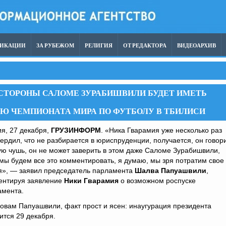
ЛИКАЦИИ
ЗА РУБЕЖОМ
РЕЛИГИЯ
ОТ РЕДАКТОРА
ВИДЕОАРХИВ
СТОРОНЫ САЛОМЕ ЗУРАБИШВИЛИ БУДЕТ ИМЕТЬ
ЕЮ ЧЕМПИОНАТА МИРА ПО ФУТБОЛУ В ТБИЛИСИ
я, 27 декабря,
ГРУЗИНФОРМ
. «Ника Гварамия уже несколько раз
ердил, что не разбирается в юриспруденции, получается, он говор
ю чушь, он не может заверить в этом даже Саломе Зурабишвили,
мы будем все это комментировать, я думаю, мы зря потратим свое
я», — заявил председатель парламента
Шалва Папуашвили
,
ентируя заявление
Ники Гварамия
о возможном роспуске
амента.
овам Папуашвили, факт прост и ясен: инаугурация президента
ится 29 декабря.