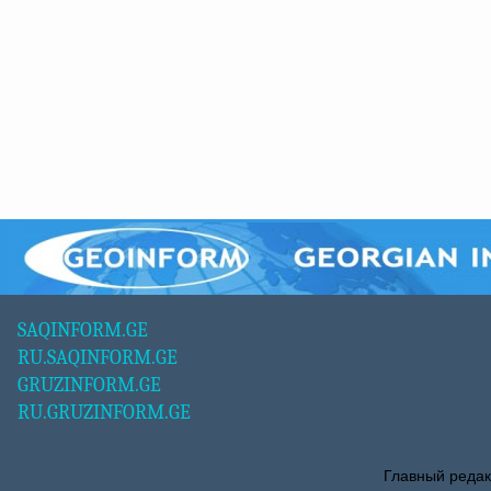
SAQINFORM.GE
RU.SAQINFORM.GE
GRUZINFORM.GE
RU.GRUZINFORM.GE
Главный редак