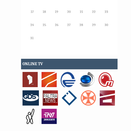
17
18
19
20
21
22
23
24
25
26
27
28
29
30
31
ONLINE TV