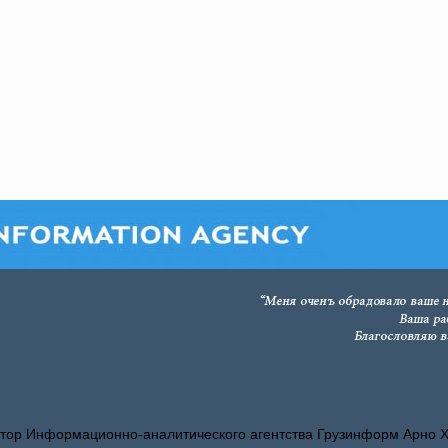
тор Информационно-аналитического агентства Грузинформ Арно 