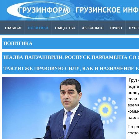
ГЛАВНАЯ
ПОЛИТИКА
ОБЩЕСТВО
АКТУАЛЬНО
ПРАВО
ПУБ
ПОЛИТИКА
ШАЛВА ПАПУАШВИЛИ: РОСПУСК ПАРЛАМЕНТА СО 
ТАКУЮ ЖЕ ПРАВОВУЮ СИЛУ, КАК И НАЗНАЧЕНИЕ 
Грузи
подтв
полну
если 
врем
комм
парл
По сл
состо