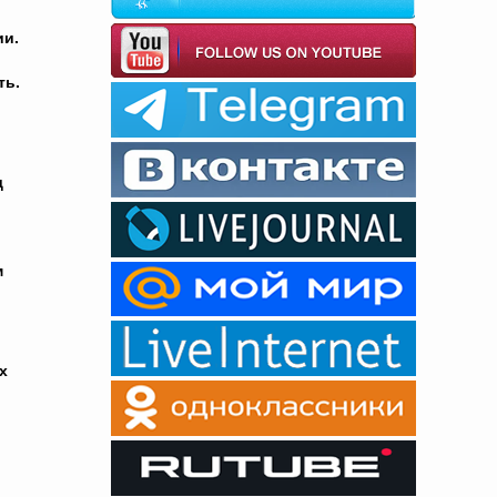
ии.
ть.
д
м
х