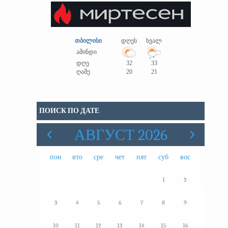
თბილისი
დღეს
ხვალ
ამინდი
დღე
32
33
ღამე
20
21
ПОИСК ПО ДАТЕ
АВГУСТ 2026
пон
вто
сре
чет
пят
суб
вос
1
2
3
4
5
6
7
8
9
10
11
12
13
14
15
16