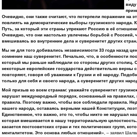
виду
прин
Очевидно, они также считают, что потерпели поражение на 
повлиять на демократические выборы грузинского народа. 
Путь, за который эти страны упрекают Россию в её отношен
Очевидно, что они настолько увлечены борьбой с Россией, 
вмешиваясь во внутренние дела и суверенитет других стран
Мы не для того добивались независимости 33 года назад це
сомнение наш суверенитет. Печально, что, в особенности пос
который мы раньше наблюдали со стороны других столиц. С
некоторые европейские государства действительно верны св
повторяют, говоря об уважении к Грузии и её народу. Подоб
только для себя и своего народа, а суверенитет других наро
Мой призыв ко всем странам: уважайте суверенитет грузинс
нарушат международный порядок, основанный на правилах, п
правила. Поэтому важно, чтобы все соблюдали правила. Не
нашего народа, оставаясь верными нашей Конституции, поэто
Единственное, что важно, это то, чтобы никто не нарушал н
которая вмешивается в нашу территориальную целостность. 
касается постсоветских стран и тех политических групп, ко
менталитетом. Это основа любых отношений
», – заявил Шал