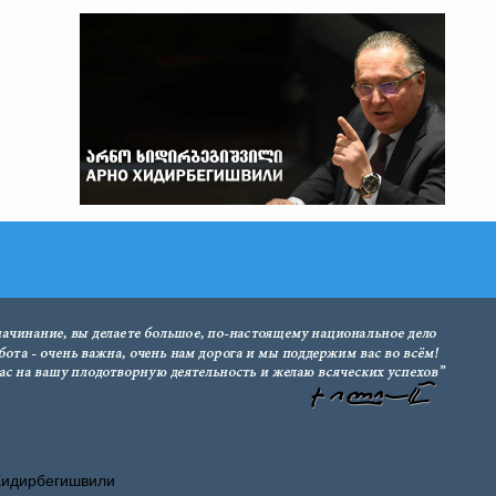
Хидирбегишвили