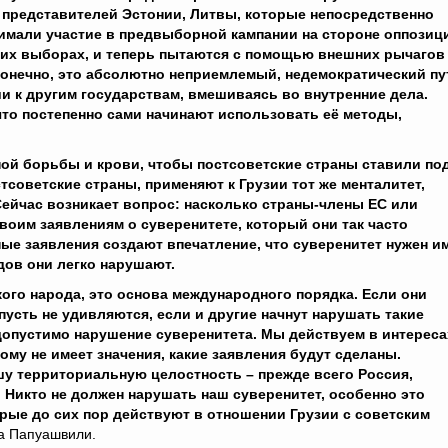
 представителей Эстонии, Литвы, которые непосредственно
имали участие в предвыборной кампании на стороне оппозиц
этих выборах, и теперь пытаются с помощью внешних рычагов
Конечно, это абсолютно неприемлемый, недемократический пу
ии к другим государствам, вмешиваясь во внутренние дела.
что постепенно сами начинают использовать её методы,
.
ной борьбы и крови, чтобы постсоветские страны ставили по
тсоветские страны, применяют к Грузии тот же менталитет,
ейчас возникает вопрос: насколько страны-члены ЕС или
оим заявлениям о суверенитете, который они так часто
ные заявления создают впечатление, что суверенитет нужен и
дов они легко нарушают.
кого народа, это основа международного порядка. Если они
усть не удивляются, если и другие начнут нарушать такие
допустимо нарушение суверенитета. Мы действуем в интереса
му не имеет значения, какие заявления будут сделаны.
ашу территориальную целостность – прежде всего Россия,
Никто не должен нарушать наш суверенитет, особенно это
торые до сих пор действуют в отношении Грузии с советским
ва Папуашвили.