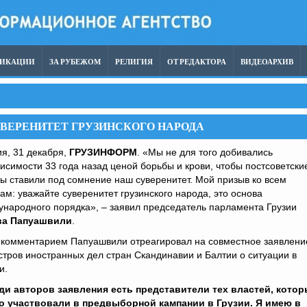
ЛИКАЦИИ
ЗА РУБЕЖОМ
РЕЛИГИЯ
ОТ РЕДАКТОРА
ВИДЕОАРХИВ
ВЕРЕНИТЕТ ГРУЗИНСКОГО НАРОДА
я, 31 декабря,
ГРУЗИНФОРМ
. «Мы не для того добивались
исимости 33 года назад ценой борьбы и крови, чтобы постсоветски
ы ставили под сомнение наш суверенитет. Мой призыв ко всем
ам: уважайте суверенитет грузинского народа, это основа
народного порядка», – заявил председатель парламента Грузии
а Папуашвили
.
 комментарием Папуашвили отреагировал на совместное заявлени
тров иностранных дел стран Скандинавии и Балтии о ситуации в
и.
ди авторов заявления есть представители тех властей, кото
о участвовали в предвыборной кампании в Грузии. Я имею в