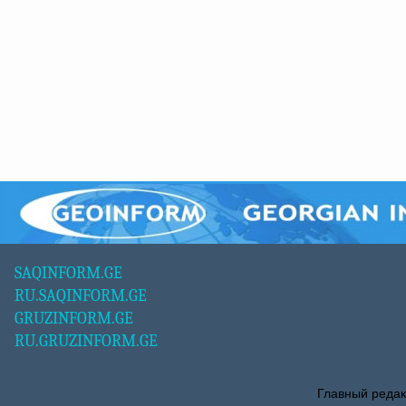
SAQINFORM.GE
RU.SAQINFORM.GE
GRUZINFORM.GE
RU.GRUZINFORM.GE
Главный редак