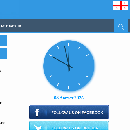
ФОТОАРХИВ
е
08 Август 2026
е
рые