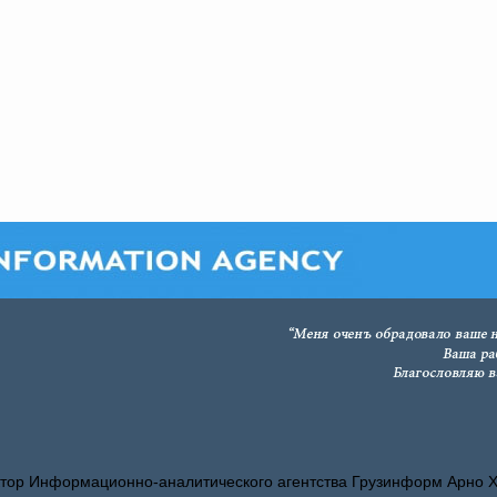
тор Информационно-аналитического агентства Грузинформ Арно 