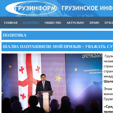
ГЛАВНАЯ
ПОЛИТИКА
ОБЩЕСТВО
АКТУАЛЬНО
ПРАВО
ПУБ
ПОЛИТИКА
ШАЛВА ПАПУАШВИЛИ: МОЙ ПРИЗЫВ – УВАЖАТЬ СУ
Грузи
незав
стран
стран
между
Шалв
Этим
минис
Грузи
«
Сре
прям