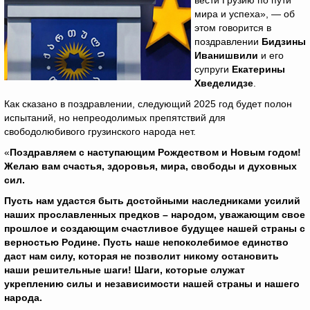
вести Грузию по пути
мира и успеха», — об
этом говорится в
поздравлении
Бидзины
Иванишвили
и его
супруги
Екатерины
Хведелидзе
.
Как сказано в поздравлении, следующий 2025 год будет полон
испытаний, но непреодолимых препятствий для
свободолюбивого грузинского народа нет.
«
Поздравляем с наступающим Рождеством и Новым годом!
Желаю вам счастья, здоровья, мира, свободы и духовных
сил.
Пусть нам удастся быть достойными наследниками усилий
наших прославленных предков – народом, уважающим свое
прошлое и создающим счастливое будущее нашей страны с
верностью Родине. Пусть наше непоколебимое единство
даст нам силу, которая не позволит никому остановить
наши решительные шаги! Шаги, которые служат
укреплению силы и независимости нашей страны и нашего
народа.