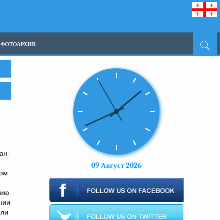
ФОТОАРХИВ
ан-
09 Август 2026
дом
рию
нии
или