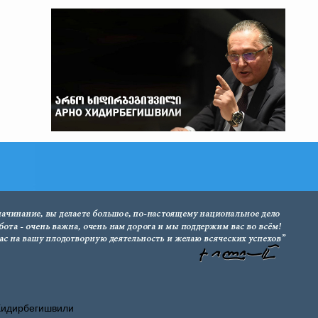
Хидирбегишвили