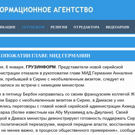
ЛИКАЦИИ
ЗА РУБЕЖОМ
РЕЛИГИЯ
ОТ РЕДАКТОРА
ВИДЕОАРХИВ
УКОПОЖАТИИ ГЛАВЕ МИД ГЕРМАНИИ
я, 6 января,
ГРУЗИНФОРМ
. Представители новой сирийской
нистрации отказали в рукопожатии главе МИД Германии Анналене
к, прибывшей в Сирию с необъявленным визитом, следует из
записи их встречи с немецким министром.
 в пятницу Бербок направилась со своим французским коллегой Ж
м Барро с необъявленным визитом в Сирию, в Дамаске у них
ялись переговоры с главой новой сирийской администрации Ахме
араа (более известным как Абу Мухаммед аль-Джулани). Своей
дкой в Дамаск министры демонстрируют готовность поддержать Си
 политической перезагрузке, мирной передаче власти, восстановле
о не менее важно, в процессе общественного примирения», сообщ