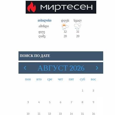
თბილისი
დღეს
ხვალ
ამინდი
დღე
32
31
ღამე
20
20
ПОИСК ПО ДАТЕ
АВГУСТ 2026
пон
вто
сре
чет
пят
суб
вос
1
2
3
4
5
6
7
8
9
10
11
12
13
14
15
16