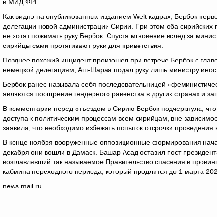
в МИД ФРГ.
Как видно на опубликованных изданием Welt кадрах, Бербок перво
делегации новой администрации Сирии. При этом оба сирийских п
не хотят пожимать руку Бербок. Спустя мгновение вслед за мини
сирийцы сами протягивают руки для приветствия.
Позднее похожий инцидент произошел при встрече Бербок с глав
немецкой делегациям, Аш-Шараа подал руку лишь министру инос
Бербок ранее называла себя последовательницей «феминистичес
являются поощрение гендерного равенства в других странах и з
В комментарии перед отъездом в Сирию Бербок подчеркнула, что
доступа к политическим процессам всем сирийцам, вне зависимос
заявила, что необходимо избежать попыток отсрочки проведения 
В конце ноября вооруженные оппозиционные формирования нача
декабря они вошли в Дамаск, Башар Асад оставил пост президент
возглавлявший так называемое Правительство спасения в провин
кабмина переходного периода, который продлится до 1 марта 202
news.mail.ru