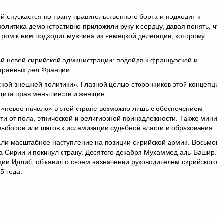
й спускается по трапу правительственного борта и подходит к
олитика демонстративно приложили руку к сердцу, давая понять, ч
стром к ним подходит мужчина из немецкой делегации, которому
ой новой сирийской администрации: подойдя к французской и
транных дел Франции.
кой внешней политики». Главной целью сторонников этой концепц
ащита прав меньшинств и женщин.
 «новое начало» в этой стране возможно лишь с обеспечением
ти от пола, этнической и религиозной принадлежности. Также мини
выборов или шагов к исламизации судебной власти и образования.
ли масштабное наступление на позиции сирийской армии. Восьмо
а Сирии и покинул страну. Десятого декабря Мухаммед аль-Башир,
ции Идлиб, объявил о своем назначении руководителем сирийского
5 года.