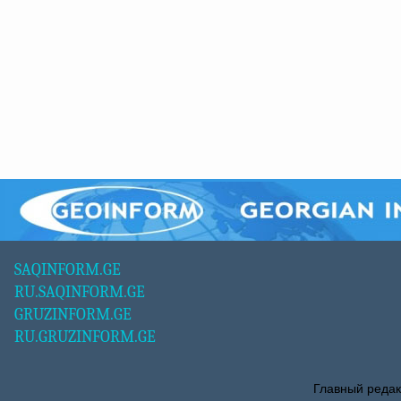
SAQINFORM.GE
RU.SAQINFORM.GE
GRUZINFORM.GE
RU.GRUZINFORM.GE
Главный редак