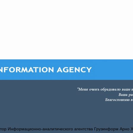
тор Информационно-аналитического агентства Грузинформ Арно 