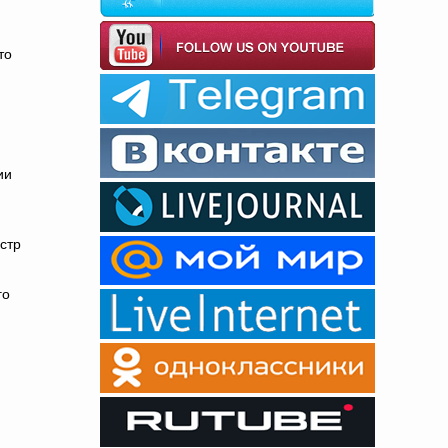
то
ии
стр
го