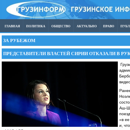
ГЛАВНАЯ
ПОЛИТИКА
ОБЩЕСТВО
АКТУАЛЬНО
ПРАВО
ПУБ
ЗА РУБЕЖОМ
ПРЕДСТАВИТЕЛИ ВЛАСТЕЙ СИРИИ ОТКАЗАЛИ В Р
Грузи
адми
Бербо
видео
Ранее
Ноэле
состо
Аш-Ш
поез
«в ее
и, чт