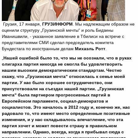
Грузия, 17 января,
ГРУЗИНФОРМ
. Мы надлежащим образом не
оценили структуру „Грузинской мечты“ и роль Бидзины
Иванишвили, - указанное заявление в Тбилиси на встрече с
представителями СМИ сделал председатель комитета
Бундестага по иностранным делам
Михаэль Ротт
.
„
Нашей ошибкой было то, что мы не осознали, что в руках
олигарха партия никогда не смогла бы удовлетворить
нашим высоким демократическим стандартам. Честно
скажу, что „Грузинская мечта“ относилась к семье моей
партии. У нас было хорошее сотрудничество, они
присутствовали на съездах нашей партии. „Грузинская
мечта“ была партнером прогрессивных партий в
Европейском парламенте, социал-демократов и
социалистов. Это началось в 2012 году и, конечно же, нас
радовало то, что имеют место определенные позитивные
изменения, и у нас складывалось впечатление, что эта
партия хочет и может повести страну в правильном
направлении. Однако, всегда, когда я прибывал сюда с