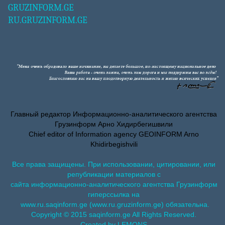
GRUZINFORM.GE
RU.GRUZINFORM.GE
Главный редактор Информационно-аналитического агентства
Грузинформ Арно Хидирбегишвили
Chief editor of Information agency GEOINFORM Arno
Khidirbegishvili
Все права защищены. При использовании, цитировании, или
републикации материалов с
сайта информационно-аналитического агентства Грузинформ
гиперссылка на
www.ru.saqinform.ge (www.ru.gruzinform.ge) обязательна.
Copyright © 2015 saqinform.ge All Rights Reserved.
Created by LEMONS