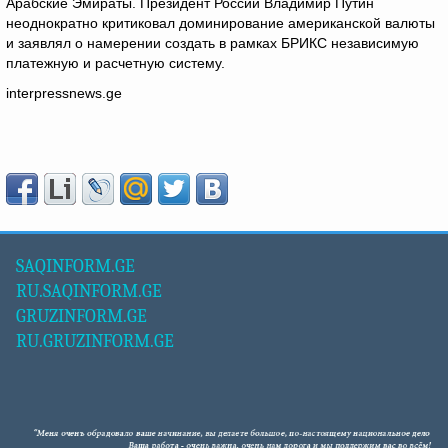
Арабские Эмираты. Президент России Владимир Путин
неоднократно критиковал доминирование американской валюты
и заявлял о намерении создать в рамках БРИКС независимую
платежную и расчетную систему.
interpressnews.ge
SAQINFORM.GE
RU.SAQINFORM.GE
GRUZINFORM.GE
RU.GRUZINFORM.GE