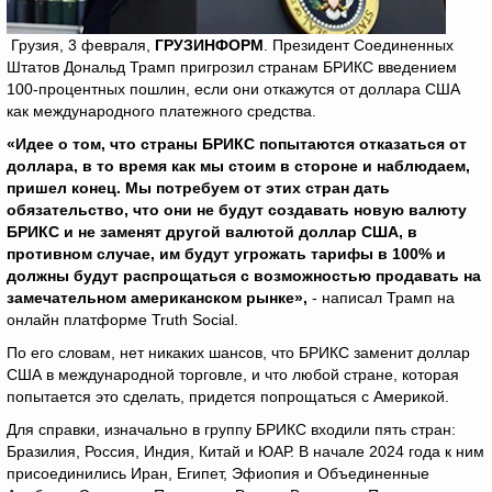
Грузия, 3 февраля,
ГРУЗИНФОРМ
.
Президент Соединенных
Штатов Дональд Трамп пригрозил странам БРИКС введением
100-процентных пошлин, если они откажутся от доллара США
как международного платежного средства.
«Идее о том, что страны БРИКС попытаются отказаться от
доллара, в то время как мы стоим в стороне и наблюдаем,
пришел конец. Мы потребуем от этих стран дать
обязательство, что они не будут создавать новую валюту
БРИКС и не заменят другой валютой доллар США, в
противном случае, им будут угрожать тарифы в 100% и
должны будут распрощаться с возможностью продавать на
замечательном американском рынке»,
- написал Трамп на
онлайн платформе Truth Social.
По его словам, нет никаких шансов, что БРИКС заменит доллар
США в международной торговле, и что любой стране, которая
попытается это сделать, придется попрощаться с Америкой.
Для справки, изначально в группу БРИКС входили пять стран:
Бразилия, Россия, Индия, Китай и ЮАР. В начале 2024 года к ним
присоединились Иран, Египет, Эфиопия и Объединенные