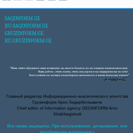
SAQINFORM.GE
RU.SAQINFORM.GE
GRUZINFORM.GE
RU.GRUZINFORM.GE
Главный редактор Информационно-аналитического агентства
Грузинформ Арно Хидирбегишвили
Chief editor of Information agency GEOINFORM Arno
Khidirbegishvili
Все права защищены. При использовании, цитировании, или
републикации материалов с