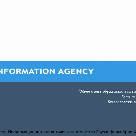
тор Информационно-аналитического агентства Грузинформ Арно 