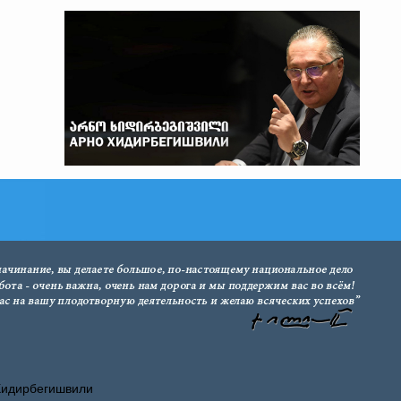
Хидирбегишвили