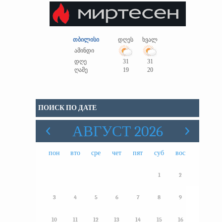
თბილისი
დღეს
ხვალ
ამინდი
დღე
31
31
ღამე
19
20
ПОИСК ПО ДАТЕ
АВГУСТ 2026
пон
вто
сре
чет
пят
суб
вос
1
2
3
4
5
6
7
8
9
10
11
12
13
14
15
16