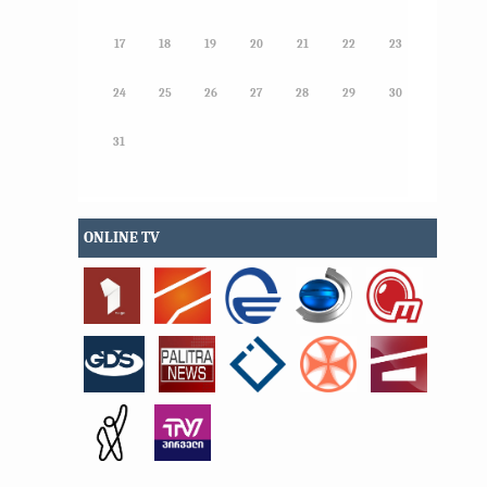
17
18
19
20
21
22
23
24
25
26
27
28
29
30
31
ONLINE TV