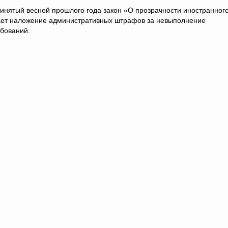
ринятый весной прошлого года закон «О прозрачности иностранног
ает наложение административных штрафов за невыполнение
ебований.