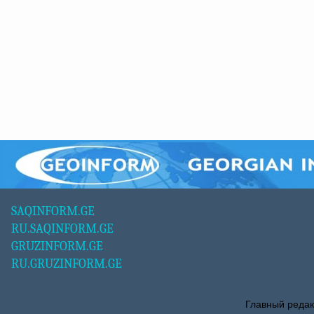
SAQINFORM.GE
RU.SAQINFORM.GE
GRUZINFORM.GE
RU.GRUZINFORM.GE
Главный редак