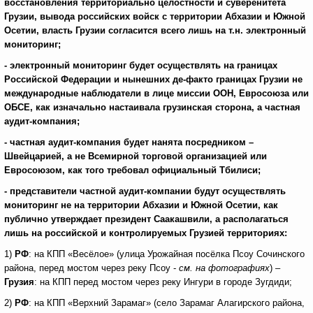
восстановления территориально целостности и суверенитета
Грузии
, вывода российских войск с территории Абхазии и Южной
Осетии, власть Грузии согласится всего лишь на
т.н.
электронный
мониторинг;
- электронный
мониторинг будет осуществлять на грани
цах
Российской Федерации и нынешних де-факто границах Грузии не
международные наблюдатели в лице миссии ООН, Евросоюза или
ОБСЕ, как изначально настаивала грузинская сторона, а частная
аудит-компания;
- частная аудит-компания будет нанята посредником –
Швейцарией, а не Всемирной торговой организацией или
Евросоюзом, как того требовал официальный Тбилиси;
- представители частной аудит-компании будут осуществлять
мониторинг не на территории Абхазии и Южной Осетии, как
публично
утверждает президент Саакашвили, а располагаться
лишь на российской и контролируемых Грузией территориях:
1)
РФ
: на КПП «Весёлое» (улица Урожайная посёлка Псоу Сочинского
района, перед мостом через реку Псоу -
см. на фотографиях
) –
Грузия
: на КПП перед мостом через реку Ингури в городе Зугдиди;
2)
РФ
: на КПП «Верхний Зарамаг» (село Зарамаг Алагирского района,