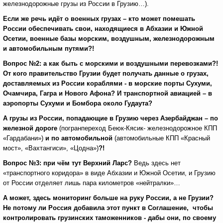
железнодорожные грузы из России в Грузию…).
Если же речь идёт о военных грузах – кто может помешать
России обеспечивать свои, находящиеся в Абхазии и Южной
Осетии, военные базы морским, воздушным, железнодорожным
и автомобильным путями?!
Вопрос №2: а как быть с морскими и воздушными перевозками?!
От кого
правительство Грузии будет получать данные о грузах,
доставляемых из России кораблями - в морские порты Сухуми,
Очамчира, Гагра и Нового Афона? И транспортной авиацией – в
аэропорты Сухуми и Бомбора около Гудаута?
А грузы из России, попадающие в Грузию через Азербайджан – по
железной дороге
(погранпереход Беюк-Кясик- железнодорожное КПП
«Гардабани»)
и по автомобильной
(автомобильные КПП «Красный
мост», «Вахтангиси», «Цодна»)
?!
Вопрос №3: при чём тут Верхний Ларс?
Ведь здесь нет
«транспортного коридора» в виде Абхазии и Южной Осетии, и Грузию
от России отделяет лишь пара километров «нейтралки»…
А может, здесь мониторинг больше на руку России, а не Грузии?
Не потому ли Россия добавила этот пункт в Соглашение, чтобы
контролировать грузинских таможенников - дабы они, по своему