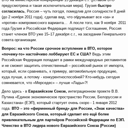
предусмотрена и такая исключительная мера). Грузия
быстро
согласилась
, Россия – чуть погодя, помедлив для солидности 8 дней
(до 2 ноября 2011 года), сделав вид, что обдумывает все «за» и
«против» компромиссного варианта… А после того, как 9 ноября 2011
года Грузия и Российская Федерация подпишут Соглашение, Россия
станет членом ВТО уже 15–17 декабря с.г., на заседании Генерального
совета организации.
Вопрос:
на что России срочное вступление в ВТО, которое
«почему-то» настойчиво лоббируют ЕС и США?
Ведь этим
Российская Федерация попадает в рамки международных регламентов
и не сможет защитить отечественный – российский рынок от импорта,
который, если сравнивать, к примеру, автомобильную продукцию,
куда лучше, а потому - конкурентноспособней? Кто-нибудь сегодня
сомневается, что «Мерседес» – лучше «Лады»?!
Дело здесь - в
Евразийском Союзе,
интеграционном проекте В.В.
Путина «Единое экономическое пространство России, Белоруссии и
Казахстана» (ЕЭП), который стартует очень скоро - 1 января 2012
года.
ВТО – это «фирменный бренд» для России, «Знак качества»
для Евразийского Союза, который сделает его ещё более
привлекательным для партнёров Российской Федерации по ЕЭП.
Членство в ВТО лидера нового Евразийского Союза (России)