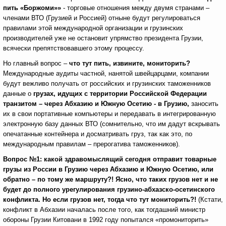
пить «Боржоми»»
- торговые отношения между двумя странами –
членами ВТО (Грузией и Россией) отныне будут регулироваться
правилами этой международной организации и грузинских
производителей уже не остановит упрямство президента Грузии,
всячески препятствовавшего этому процессу.
Но главный вопрос –
что тут пить, извините, мониторить?
Международные аудиты частной, нанятой швейцарцами, компании
будут вежливо получать от российских и грузинских таможенников
данные о
грузах, идущих с территории Российской Федерации
транзитом – через Абхазию и Южную Осетию - в Грузию,
заносить
их в свои портативные компьютеры и передавать в интегрированную
электронную базу данных ВТО (сомнительно, что им дадут вскрывать
опечатанные контейнера и досматривать груз, так как это, по
международным правилам – прерогатива таможенников).
Вопрос №1: какой здравомыслящий сегодня отправит товарные
грузы из России в Грузию через Абхазию и Южную Осетию, или
обратно – по тому же маршруту?! Ясно, что таких грузов нет и не
будет до полного урегулирования грузино-абхазско-осетинского
конфликта. Но если грузов нет, тогда что тут мониторить?!
(Кстати,
конфликт в Абхазии началась после того, как тогдашний министр
обороны Грузии Китовани в 1992 году попытался «промониторить»