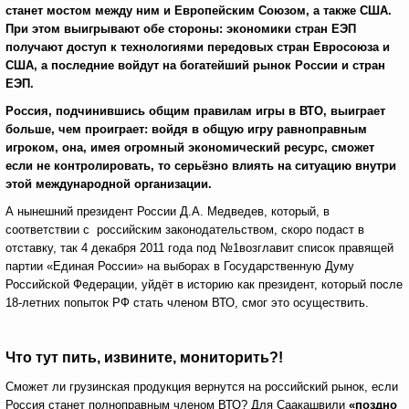
станет мостом между ним и Европейским Союзом, а также США.
При этом выигрывают обе стороны: экономики стран ЕЭП
получают доступ к технологиями
передовых стран
Евросоюза и
США, а последние войдут на богатейший рынок России и стран
ЕЭП.
Россия, подчинившись общим правилам игры в ВТО, выиграет
больше, чем проиграет: войдя в общую игру равноправным
игроком, она, имея огромный экономический ресурс, сможет
если не контролировать, то серьёзно влиять на ситуацию внутри
этой международной организации.
А нынешний президент России Д.А. Медведев, который, в
соответствии с российским законодательством, скоро подаст в
отставку, так 4 декабря 2011 года под №1возглавит список правящей
партии «Единая России» на выборах в Государственную Думу
Российской Федерации, уйдёт в историю как президент, который после
18-летних попыток РФ стать членом ВТО, смог это осуществить.
Что тут пить, извините,
мониторить?!
Сможет ли грузинская продукция вернутся на российский рынок, если
Россия станет полноправным членом ВТО? Для Саакашвили
«поздно