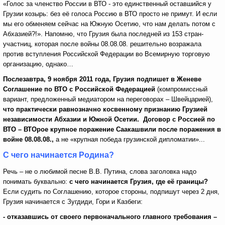
«Голос за членство России в ВТО - это единственный оставшийся у
Грузии козырь: без её голоса Россию в ВТО просто не примут. И если
мы его обменяем сейчас на Южную Осетию, что нам делать потом с
Абхазией?!». Напомню, что Грузия была последней из 153 стран-
участниц, которая после войны 08.08.08. решительно возражала
против вступления Российской Федерации во Всемирную торговую
организацию, однако…
Послезавтра
, 9 ноября 2011 года, Грузия подпи
шет
в Женеве
Соглашение по ВТО с Российской Федерацией
(компромиссный
вариант, предложенный медиатором на переговорах – Швейцарией),
что
практически равнозначно косвенному признанию Грузией
независимости Абхазии и Южной Осетии. Договор с Россией по
ВТО – ВТОрое
крупное
поражение Саакашвили после поражения в
войне 08.08.08.,
а не «крупная победа грузинской дипломатии»...
С чего начинается Родина?
Речь – не о любимой песне В.В. Путина, слова заголовка надо
понимать буквально:
с чего начинается Грузия,
где
её границы?
Если судить по Соглашению, которое стороны, подпишут через 2 дня,
Грузия начинается с Зугдиди, Гори и Казбеги:
- отказавшись от своего первоначального главного требования –