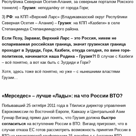
Республика Северная Осетия-Алания, за северным порталом Рокского
тоннеля) –
Грузия
: неподалёку от города Гори;
3)
РФ
: на КПП «Верхний Ларс» (Владикавказский округ Республики
Северная Осетия – Алания) –
Грузия
: на КПП «Казбеги» в селе
Степанцминда Степанцминдского района.
Е
сли Псоу, Зарамаг, Верхний Ларс – это Россия, никем не
оспариваемая российская граница, значит грузинская граница
проходит в Зугдиди, Гори, Казбеги, откуда сегодня, по вине горе-
политиков, начинается наша Родина – Грузия?!
В случае с Казбеги
– всё понятно, а вот как быть с Зугдиди и Гори?
Хотя, здесь тоже всё понятно, но уже – с нынешними властями
Грузии…
«Мерседес» – лучше «Лады»: на что России ВТО?
Побывавший 25 октября 2011 года в Тбилиси директор управления
Еврокомиссии по Восточной Европе, Кавказу и Центральной Азии
Гуннар Виганд прямо дал понять, что Грузия должна
быстро
согласиться
на вступление России в ВТО. Виганд пригрозил, что в
случае отказа ЕС готов рассмотреть возможность принятия России в
ВТО на министерской конференции 15 декабря с.г. (уставом ВТО