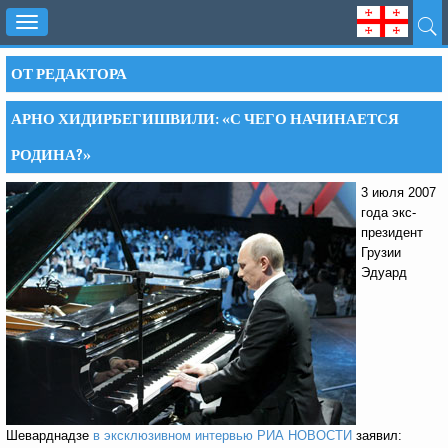
Toggle
navigation
ОТ РЕДАКТОРА
АРНО ХИДИРБЕГИШВИЛИ: «С ЧЕГО НАЧИНАЕТСЯ
РОДИНА?»
3 июля 2007
года экс-
президент
Грузии
Эдуард
Шеварднадзе
в эксклюзивном интервью РИА НОВОСТИ
заявил: