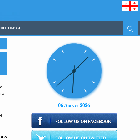
ФОТОАРХИВ
к
го
06 Август 2026
н
л о