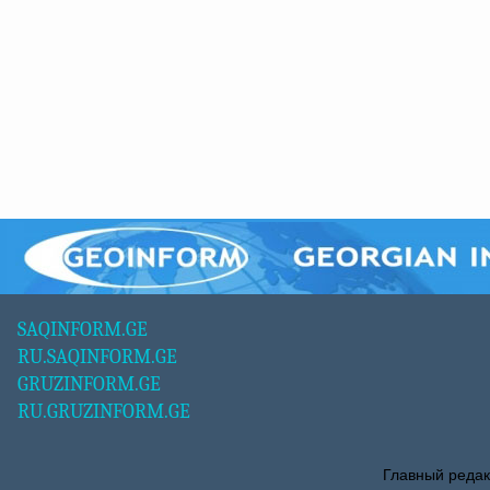
SAQINFORM.GE
RU.SAQINFORM.GE
GRUZINFORM.GE
RU.GRUZINFORM.GE
Главный редак