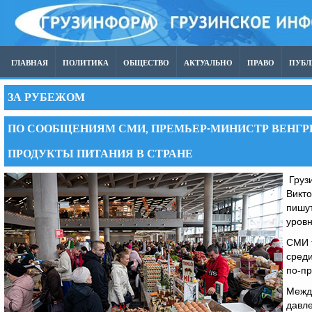
ГЛАВНАЯ
ПОЛИТИКА
ОБЩЕСТВО
АКТУАЛЬНО
ПРАВО
ПУБ
ЗА РУБЕЖОМ
ПО СООБЩЕНИЯМ СМИ, ПРЕМЬЕР-МИНИСТР ВЕНГРИ
ПРОДУКТЫ ПИТАНИЯ В СТРАНЕ
Грузи
Викто
пишут
уровн
СМИ т
среди
по-пр
Межд
давле