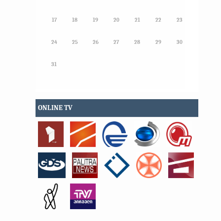
17
18
19
20
21
22
23
24
25
26
27
28
29
30
31
ONLINE TV