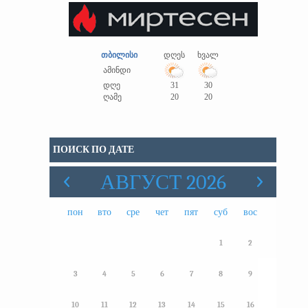
თბილისი
დღეს
ხვალ
ამინდი
დღე
31
30
ღამე
20
20
ПОИСК ПО ДАТЕ
АВГУСТ 2026
пон
вто
сре
чет
пят
суб
вос
1
2
3
4
5
6
7
8
9
10
11
12
13
14
15
16