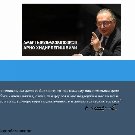
Хидирбегишвили