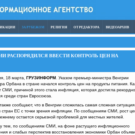
ЛИКАЦИИ
ЗА РУБЕЖОМ
РЕЛИГИЯ
ОТ РЕДАКТОРА
ВИДЕОАРХИВ
И РАСПОРЯДИЛСЯ ВВЕСТИ КОНТРОЛЬ ЦЕН НА
я, 18 марта,
ГРУЗИНФОРМ
. Указом премьер-министра Венгрии
ра Орбана в стране начался контроль цен на продукты питания. Ка
 СМИ, причиной этого стала инфляция, которая достигла рекордно
я среди стран Евросоюза.
акже сообщают, что в Венгрии сложилась самая сложная ситуация
 стран ЕС с точки зрения инфляции. По сообщениям СМИ, рост це
ежнему остается серьезной проблемой для местных жителей.
у тем, по сообщениям СМИ, на фоне растущего инфляционного
ния и слабых перспектив восстановления экономики Орбан объяви