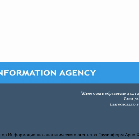
тор Информационно-аналитического агентства Грузинформ Арно 