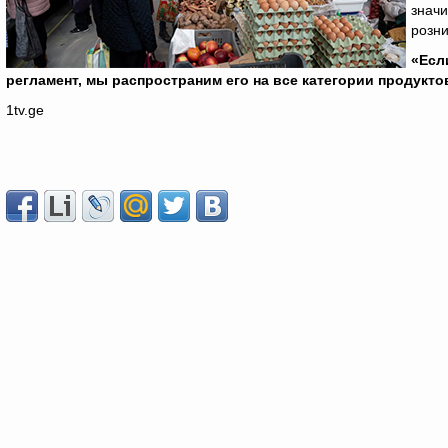
значи
розн
«Есл
регламент, мы распространим его на все категории продукто
1tv.ge