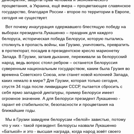
процветания, а Украина, ещё вчера – процветающее славянское
государство, благодаря России - второе по территории в Европе,
сегодня не существует.
Вот почему инаугурация одержавшего блестящую победу на
выборах президента Лукашенко – праздник для каждого
белоруса, историческая победа Белоруси, которую пытались
столкнуть в пропасть войны, как Грузию, уничтожить, превратить
в протекторат, посадив в президентское кресло марионетку
Запада. В Грузии, затаив дыхание, переживали за белорусский
народ, ведь вопрос стоял ребром – останется Белоруссия
суверенным национальным государством, каким была Грузия во
времена Советского Союза, или станет новой колонией Запада,
каких немало в мире? Для Грузии, которая только сегодня,
спустя 34 года после ликвидации СССР, пытается сбросить с
себя ярмо западной диктатуры, пример Белоруси имеет
огромное значение. А для Белоруси президент Лукашенко -
гарант её стабильности, безопасности и процветания на
ближайшие годы.
Мы в Грузии завидуем белорусам «белой» завистью, потому
что у них - такой президент. Белорусы назвали Лукашенко
«Батькой» и это - высшая награда, когда народ зовёт своего