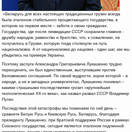
«Беларусь для всех настоящих традиционных грузин всегда
была эталоном стабильного процветающего государства, в
котором на первом месте – забота о своих гражданах.
Государства, где после ликвидации СССР сохранили главное -
дружбу народов, равенство и братство, что, к сожалению, не
получилось в Грузии, которую тогда столкнули на путь
национализма. А от национализма до нацизма - один шаг, как мы
убедились на примере Украины.
Поэтому заслуги Александра Григорьевича Лукашенко трудно
переоценить, он был единственным, выступившим против
Беловежских соглашений. По своей мудрости, корни которой – в
народе, а не в западных университетах, Лукашенко понимал –
какими страшными последствиями грозит «крупнейшая
геополитическая ХХ-го века», как назвал развал СССР Владимир
Путин.
Последствия этой катастрофы мы пожинаем по сей день –
сравните Белую Русь и Киевскую Русь. Беларусь, благодаря
президенту Лукашенко, при братской поддержке России в рамках
Союзного государства, сегодня является эталоном подлинной
демократии, защиты прав человека и экономического