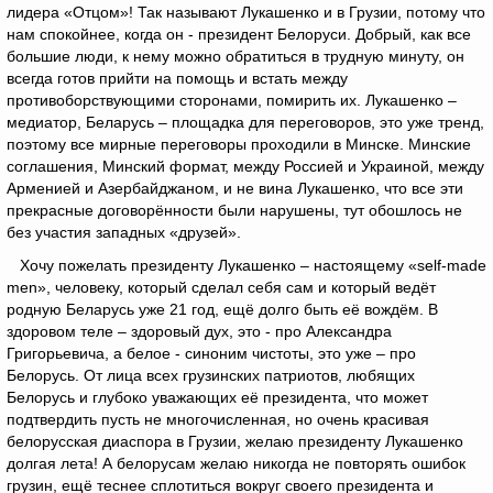
лидера «Отцом»! Так называют Лукашенко и в Грузии, потому что
нам спокойнее, когда он - президент Белоруси. Добрый, как все
большие люди, к нему можно обратиться в трудную минуту, он
всегда готов прийти на помощь и встать между
противоборствующими сторонами, помирить их. Лукашенко –
медиатор, Беларусь – площадка для переговоров, это уже тренд,
поэтому все мирные переговоры проходили в Минске. Минские
соглашения, Минский формат, между Россией и Украиной, между
Арменией и Азербайджаном, и не вина Лукашенко, что все эти
прекрасные договорённости были нарушены, тут обошлось не
без участия западных «друзей».
Хочу пожелать президенту Лукашенко – настоящему «self-made
men», человеку, который сделал себя сам и который ведёт
родную Беларусь уже 21 год, ещё долго быть её вождём. В
здоровом теле – здоровый дух, это - про Александра
Григорьевича, а белое - синоним чистоты, это уже – про
Белорусь. От лица всех грузинских патриотов, любящих
Белорусь и глубоко уважающих её президента, что может
подтвердить пусть не многочисленная, но очень красивая
белорусская диаспора в Грузии, желаю президенту Лукашенко
долгая лета! А белорусам желаю никогда не повторять ошибок
грузин, ещё теснее сплотиться вокруг своего президента и