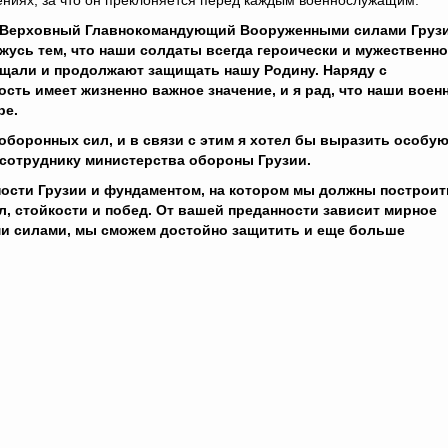
ниях, за что он преклоняется перед каждым военнослужащим.
 Верховный Главнокомандующий Вооруженными силами Грузи
ржусь тем, что наши солдаты всегда героически и мужественно
щали и продолжают защищать нашу Родину. Наряду с
сть имеет жизненно важное значение, и я рад, что наши воен
ре.
оборонных сил, и в связи с этим я хотел бы выразить особу
 сотруднику министерства обороны Грузии.
ности Грузии и фундаментом, на котором мы должны построит
л, стойкости и побед. От вашей преданности зависит мирное
ыми силами, мы сможем достойно защитить и еще больше