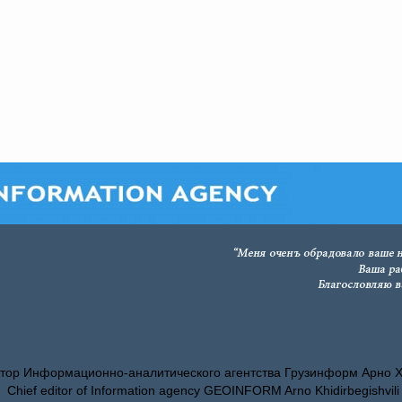
тор Информационно-аналитического агентства Грузинформ Арно 
Chief editor of Information agency GEOINFORM Arno Khidirbegishvili