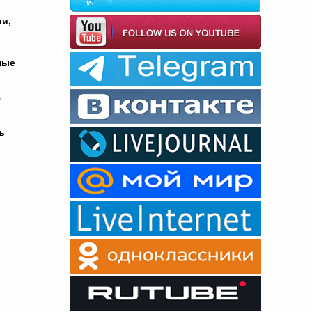
и,
ные
ю
ь