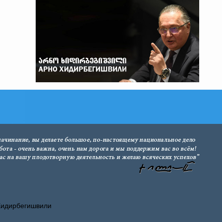
Хидирбегишвили