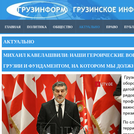
ГЛАВНАЯ
ПОЛИТИКА
ОБЩЕСТВО
АКТУАЛЬНО
ПРАВО
ПУБ
АКТУАЛЬНО
МИХАИЛ КАВЕЛАШВИЛИ: НАШИ ГЕРОИЧЕСКИЕ ВОЕ
ГРУЗИИ И ФУНДАМЕНТОМ, НА КОТОРОМ МЫ ДОЛЖ
Грузи
оборо
датой
рядов
профе
важно
през
По с
терри