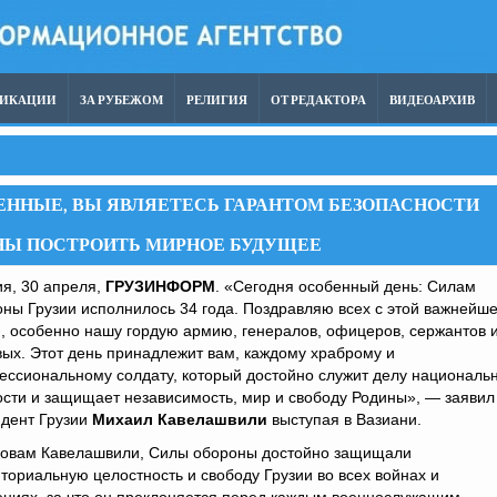
ЛИКАЦИИ
ЗА РУБЕЖОМ
РЕЛИГИЯ
ОТ РЕДАКТОРА
ВИДЕОАРХИВ
ННЫЕ, ВЫ ЯВЛЯЕТЕСЬ ГАРАНТОМ БЕЗОПАСНОСТИ
НЫ ПОСТРОИТЬ МИРНОЕ БУДУЩЕЕ
я, 30 апреля,
ГРУЗИНФОРМ
. «Сегодня особенный день: Силам
ны Грузии исполнилось 34 года. Поздравляю всех с этой важнейш
, особенно нашу гордую армию, генералов, офицеров, сержантов 
ых. Этот день принадлежит вам, каждому храброму и
ссиональному солдату, который достойно служит делу националь
сти и защищает независимость, мир и свободу Родины», — заявил
идент Грузии
Михаил Кавелашвили
выступая в Вазиани.
ловам Кавелашвили, Силы обороны достойно защищали
ториальную целостность и свободу Грузии во всех войнах и