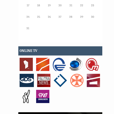
17
18
19
20
21
22
23
24
25
26
27
28
29
30
31
ONLINE TV