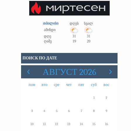
თბილისი
დღეს
ხვალ
ამინდი
დღე
31
31
ღამე
19
20
ПОИСК ПО ДАТЕ
АВГУСТ 2026
пон
вто
сре
чет
пят
суб
вос
1
2
3
4
5
6
7
8
9
10
11
12
13
14
15
16