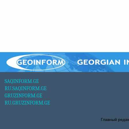
SAQINFORM.GE
RU.SAQINFORM.GE
GRUZINFORM.GE
RU.GRUZINFORM.GE
Главный редак