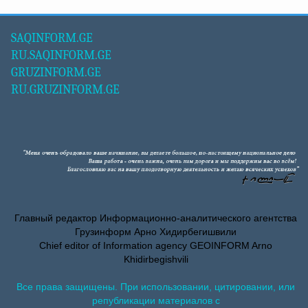
SAQINFORM.GE
RU.SAQINFORM.GE
GRUZINFORM.GE
RU.GRUZINFORM.GE
Главный редактор Информационно-аналитического агентства
Грузинформ Арно Хидирбегишвили
Chief editor of Information agency GEOINFORM Arno
Khidirbegishvili
Все права защищены. При использовании, цитировании, или
републикации материалов с