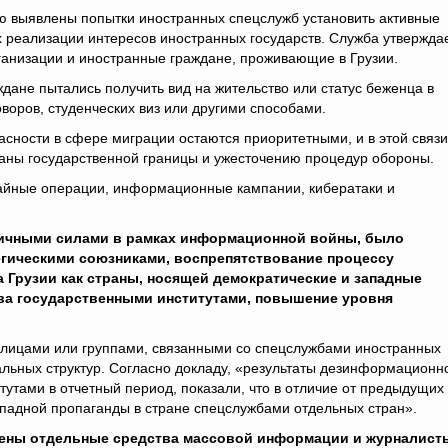
ею выявлены попытки иностранных спецслужб установить активные
 реализации интересов иностранных государств. Служба утверждае
ганизации и иностранные граждане, проживающие в Грузии.
дане пытались получить вид на жительство или статус беженца в
воров, студенческих виз или другими способами.
асности в сфере миграции остаются приоритетными, и в этой связи
аны государственной границы и ужесточению процедур обороны.
тайные операции, информационные кампании, кибератаки и
личными силами в рамках информационной войны, было
егическими союзниками, воспрепятствование процессу
 Грузии как страны, носящей демократические и западные
ва государственными институтами, повышение уровня
лицами или группами, связанными со спецслужбами иностранных
альных структур. Согласно докладу, «результаты дезинформационн
тами в отчетный период, показали, что в отличие от предыдущих
падной пропаганды в стране спецслужбами отдельных стран».
ены отдельные средства массовой информации и журналист