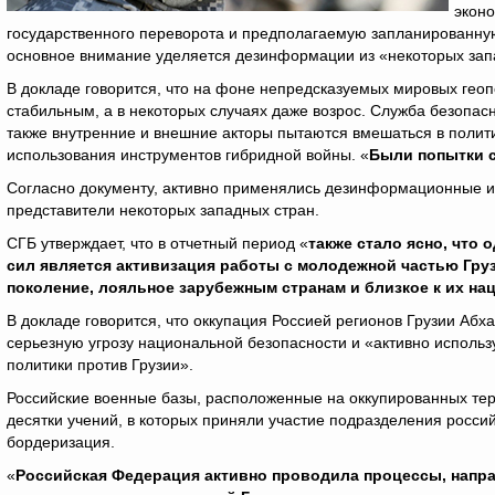
эконо
государственного переворота и предполагаемую запланированну
основное внимание уделяется дезинформации из «некоторых зап
В докладе говорится, что на фоне непредсказуемых мировых геоп
стабильным, а в некоторых случаях даже возрос. Служба безопас
также внутренние и внешние акторы пытаются вмешаться в полити
использования инструментов гибридной войны. «
Были попытки 
Согласно документу, активно применялись дезинформационные и 
представители некоторых западных стран.
СГБ утверждает, что в отчетный период «
также стало ясно, что
сил является активизация работы с молодежной частью Гру
поколение, лояльное зарубежным странам и близкое к их 
В докладе говорится, что оккупация Россией регионов Грузии Аб
серьезную угрозу национальной безопасности и «активно использ
политики против Грузии».
Российские военные базы, расположенные на оккупированных те
десятки учений, в которых приняли участие подразделения россий
бордеризация.
«
Российская Федерация активно проводила процессы, нап