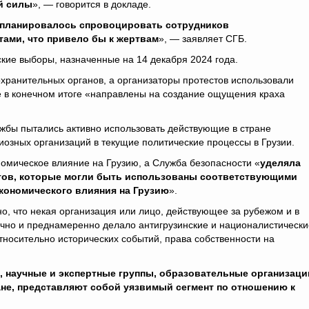
й силы
», — говорится в докладе.
 планировалось спровоцировать сотрудников
тами, что привело бы к жертвам
», — заявляет СГБ.
кие выборы, назначенные на 14 декабря 2024 года.
хранительных органов, а организаторы протестов использовали
е в конечном итоге «направлены на создание ощущения краха
лужбы пытались активно использовать действующие в стране
озных организаций в текущие политические процессы в Грузии.
номическое влияние на Грузию, а Служба безопасности «
уделяла
тов, которые могли быть использованы соответствующими
кономического влияния на Грузию
».
о, что некая организация или лицо, действующее за рубежом и в
ично и преднамеренно делало антигрузинские и националистически
носительно исторических событий, права собственности на
, научные и экспертные группы, образовательные организаци
ане, представляют собой уязвимый сегмент по отношению к