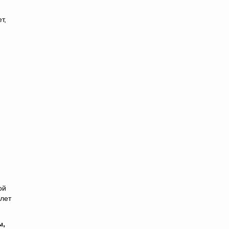
т,
ой
 лет
ы,