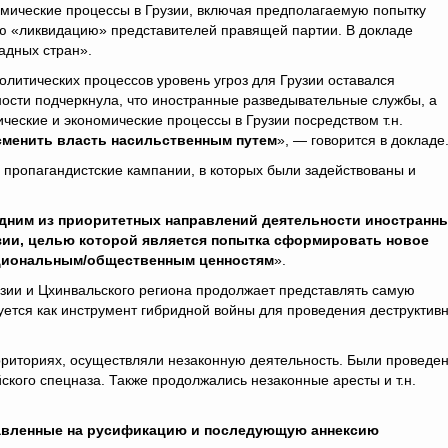
мические процессы в Грузии, включая предполагаемую попытку
ю «ликвидацию» представителей правящей партии. В докладе
адных стран».
олитических процессов уровень угроз для Грузии оставался
ности подчеркнула, что иностранные разведывательные службы, а
ческие и экономические процессы в Грузии посредством т.н.
сменить власть насильственным путем
», — говорится в докладе
пропагандистские кампании, в которых были задействованы и
 одним из приоритетных направлений деятельности иностранн
зии, целью которой является попытка сформировать новое
национальным/общественным ценностям
».
хазии и Цхинвальского региона продолжает представлять самую
уется как инструмент гибридной войны для проведения деструктив
рриториях, осуществляли незаконную деятельность. Были проведе
ского спецназа. Также продолжались незаконные аресты и т.н.
равленные на русификацию и последующую аннексию