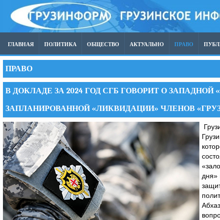
ГЛАВНАЯ
ПОЛИТИКА
ОБЩЕСТВО
АКТУАЛЬНО
ПРАВО
ПУБ
ПРАВО
В ДОКЛАДЕ ЗА 2024 ГОД СГБ ГОВОРИТ О ЗАПАДНО
ЗАПЛАНИРОВАННОЙ «ЛИКВИДАЦИИ» ЧЛЕНОВ «ГРУ
Грузи
Грузи
котор
состо
«зало
дня» 
защи
полит
Абхаз
вопро