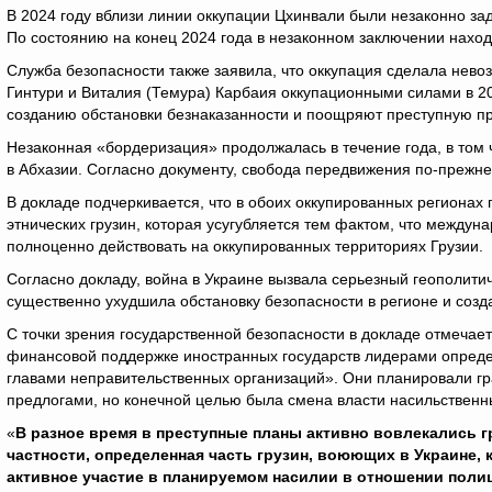
В 2024 году вблизи линии оккупации Цхинвали были незаконно за
По состоянию на конец 2024 года в незаконном заключении нахо
Служба безопасности также заявила, что оккупация сделала нев
Гинтури и Виталия (Темура) Карбаия оккупационными силами в 20
созданию обстановки безнаказанности и поощряют преступную пр
Незаконная «бордеризация» продолжалась в течение года, в том 
в Абхазии. Согласно документу, свобода передвижения по-прежне
В докладе подчеркивается, что в обоих оккупированных региона
этнических грузин, которая усугубляется тем фактом, что между
полноценно действовать на оккупированных территориях Грузии.
Согласно докладу, война в Украине вызвала серьезный геополитиче
существенно ухудшила обстановку безопасности в регионе и соз
С точки зрения государственной безопасности в докладе отмечае
финансовой поддержке иностранных государств лидерами опреде
главами неправительственных организаций». Они планировали г
предлогами, но конечной целью была смена власти насильственн
«
В разное время в преступные планы активно вовлекались г
частности, определенная часть грузин, воюющих в Украине, 
активное участие в планируемом насилии в отношении полиц