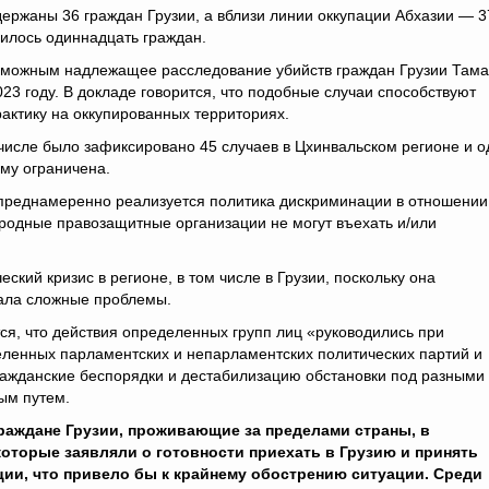
держаны 36 граждан Грузии, а вблизи линии оккупации Абхазии — 3
дилось одиннадцать граждан.
озможным надлежащее расследование убийств граждан Грузии Тама
23 году. В докладе говорится, что подобные случаи способствуют
актику на оккупированных территориях.
числе было зафиксировано 45 случаев в Цхинвальском регионе и о
му ограничена.
х преднамеренно реализуется политика дискриминации в отношении
народные правозащитные организации не могут въехать и/или
ский кризис в регионе, в том числе в Грузии, поскольку она
дала сложные проблемы.
тся, что действия определенных групп лиц «руководились при
ленных парламентских и непарламентских политических партий и
ражданские беспорядки и дестабилизацию обстановки под разными
ым путем.
раждане Грузии, проживающие за пределами страны, в
которые заявляли о готовности приехать в Грузию и принять
ии, что привело бы к крайнему обострению ситуации. Среди