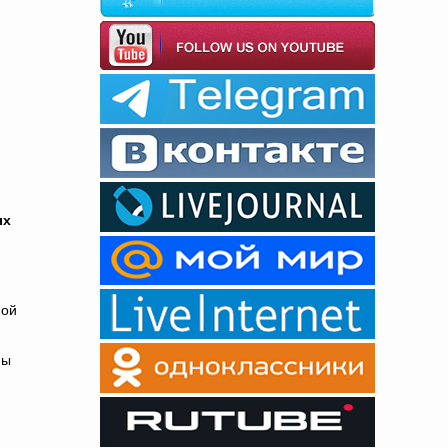
.
ых
ной
ны