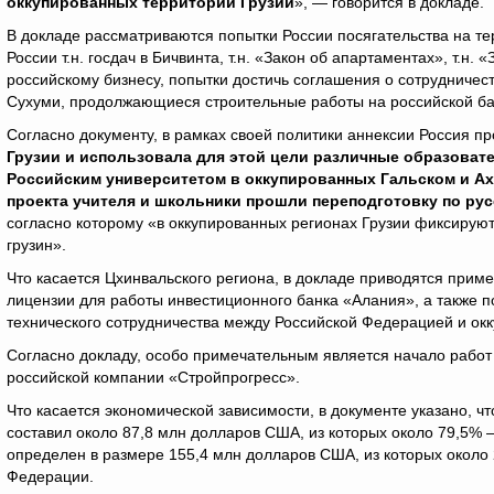
оккупированных территорий Грузии
», — говорится в докладе.
В докладе рассматриваются попытки России посягательства на т
России т.н. госдач в Бичвинта, т.н. «Закон об апартаментах», т.н
российскому бизнесу, попытки достичь соглашения о сотрудничес
Сухуми, продолжающиеся строительные работы на российской ба
Согласно документу, в рамках своей политики аннексии Россия пр
Грузии и использовала для этой цели различные образоват
Российским университетом в оккупированных Гальском и Ах
проекта учителя и школьники прошли переподготовку по рус
согласно которому «в оккупированных регионах Грузии фиксируют
грузин».
Что касается Цхинвальского региона, в докладе приводятся прим
лицензии для работы инвестиционного банка «Алания», а также по
технического сотрудничества между Российской Федерацией и о
Согласно докладу, особо примечательным является начало работ
российской компании «Стройпрогресс».
Что касается экономической зависимости, в документе указано, чт
составил около 87,8 млн долларов США, из которых около 79,5% 
определен в размере 155,4 млн долларов США, из которых окол
Федерации.