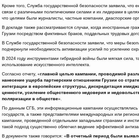
Кроме того, Служба государственной безопасности заявила, что 
связи с различными политическими силами и их лидерами в целях
что целями были журналисты, частные компании, диаспорские ор
В докладе также рассматриваются случаи, когда иностранные граж
Грузии посредством фиктивных браков, поддельных трудовых дого
В Службе государственной безопасности заявили, что меры безоп
подчеркнули необходимость активизации усилий по усилению охр
В 2024 году инструментами гибридной войны были мягкая сила, 
использование искусственного интеллекта.
Согласно отчету, «
главной целью кампании, проводимой раз
нанесение ущерба партнерским отношениям Грузии со страт
интеграции в европейские структуры, дискредитация имиджа
ценности, усиление общественного недоверия и недовольст
поляризации в обществе
».
По данным СГБ, эти информационные кампании осуществлялись 
государств, а также представителями международных или регион
кампании, проведенной отдельными западными странами и институ
такой подход существенно облегчил ведение эффективной антиза
В документе также говорится: «
В отчетный период были выявл