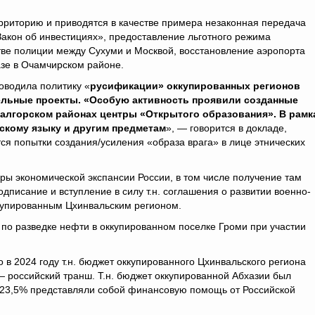
ерриторию и приводятся в качестве примера незаконная передача
. «Закон об инвестициях», предоставление льготного режима
тве полиции между Сухуми и Москвой, восстановление аэропорта
зе в Очамчирском районе.
оводила политику «
русификации» оккупированных регионов
ельные проекты. «Особую активность проявили созданные
алгорском районах центры «Открытого образования». В рамк
скому языку и другим предметам
», — говорится в докладе,
ся попытки создания/усиления «образа врага» в лице этнических
еры экономической экспансии России, в том числе получение там
дписание и вступление в силу т.н. соглашения о развитии военно-
ккупированным Цхинвальским регионом.
 по разведке нефти в оккупированном поселке Громи при участии
о в 2024 году т.н. бюджет оккупированного Цхинвальского региона
— российский транш. Т.н. бюджет оккупированной Абхазии был
о 23,5% представляли собой финансовую помощь от Российской