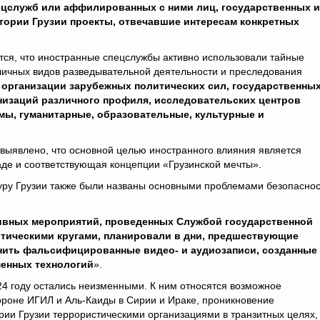
ецслужб или аффилированных с ними лиц, государственных 
тории Грузии проекты, отвечавшие интересам конкретных
ится, что иностранные спецслужбы активно использовали тайные
зличных видов разведывательной деятельности и преследования
 организации зарубежных политических сил, государственны
низаций различного профиля, исследовательских центров
мы, гуманитарные, образовательные, культурные и
 выявлено, что основной целью иностранного влияния является
де и соответствующая концепции «Грузинской мечты».
ру Грузии также были названы основными проблемами безопасно
тивных мероприятий, проведенных Службой государственной
итическими кругами, планировали в дни, предшествующие
нить фальсифицированные видео- и аудиозаписи, созданные 
менных технологий
».
24 году остались неизменными. К ним относятся возможное
ороне ИГИЛ и Аль-Каиды в Сирии и Ираке, проникновение
ии Грузии террористическими организациями в транзитных целях,