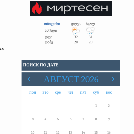
თბილისი
დღეს
ხვალ
ამინდი
დღე
32
31
ღამე
20
20
ах
ПОИСК ПО ДАТЕ
АВГУСТ 2026
пон
вто
сре
чет
пят
суб
вос
1
2
3
4
5
6
7
8
9
10
11
12
13
14
15
16