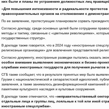
них были и планы по устранению должностных лиц правяще
«
Для повышения интенсивности и радикальности протестов
правоохранительных органов на столкновение с демонстран
По ее заявлению, протестующие планировали сорвать президентс
Согласно докладу, среди основных целей были сотрудники правоо
методы и тактику, связанные с «цветными революциями», которы
государственных структур».
В докладе также говорится, что в 2024 году «иностранные спецс
религиозные организации» для вовлечения представителей религи
Согласно документу, иностранные разведки пытались оказать эко
особое внимание выявлению экономических и бизнес-проек
службами иностранных государств для получения рычагов э
СГБ также сообщает, что в результате принятых мер было выявлен
Грузии с националистической и сепаратистской идеологией, публ
заявления, а также занималось дезинформационной кампанией от
памятники культурного наследия и культовые сооружения.
В докладе также отмечается, что «
неправительственный сектор
отдельные лица и группы лиц, лояльные к той или иной стр
иностранным спецслужбам
».