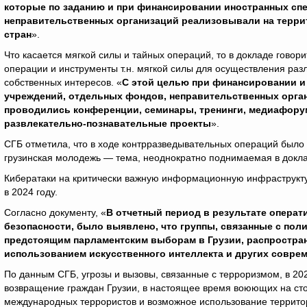
которые по заданию и при финансировании иностранных сп
неправительственных организаций реализовывали на терри
стран
».
Что касается мягкой силы и тайных операций, то в докладе говор
операции и инструменты т.н. мягкой силы для осуществления ра
собственных интересов. «
С этой целью при финансировании и
учреждений, отдельных фондов, неправительственных орга
проводились конференции, семинары, тренинги, медиафору
развлекательно-познавательные проекты
».
СГБ отметила, что в ходе контрразведывательных операций было
грузинская молодежь — тема, неоднократно поднимаемая в докла
Кибератаки на критически важную информационную инфраструкту
в 2024 году.
Согласно документу, «
В отчетный период в результате опера
безопасности, было выявлено, что группы, связанные с пол
предстоящим парламентским выборам в Грузии, распростра
использованием искусственного интеллекта и других совре
По данным СГБ, угрозы и вызовы, связанные с терроризмом, в 20
возвращение граждан Грузии, в настоящее время воюющих на ст
международных террористов и возможное использование территор