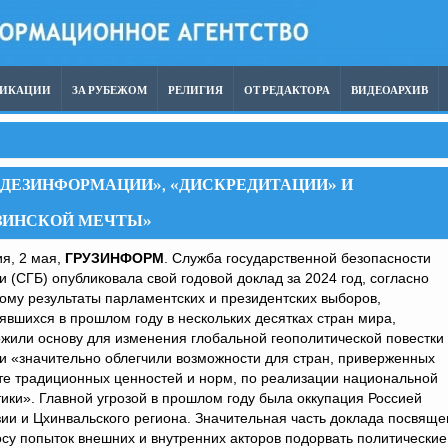
ЛИКАЦИИ
ЗА РУБЕЖОМ
РЕЛИГИЯ
ОТ РЕДАКТОРА
ВИДЕОАРХИВ
Й «ДЕЗИНФОРМАЦИИ», «ДИСКРЕДИТАЦИИ» И
ЗИНСКОЙ МЕЧТЫ»
я, 2 мая,
ГРУЗИНФОРМ
. Служба государственной безопасности
и (СГБ) опубликовала свой годовой доклад за 2024 год, согласно
ому результаты парламентских и президентских выборов,
явшихся в прошлом году в нескольких десятках стран мира,
жили основу для изменения глобальной геополитической повестки
и «значительно облегчили возможности для стран, приверженных
те традиционных ценностей и норм, по реализации национальной
ики». Главной угрозой в прошлом году была оккупация Россией
ии и Цхинвальского региона. Значительная часть доклада посвяще
су попыток внешних и внутренних акторов подорвать политические