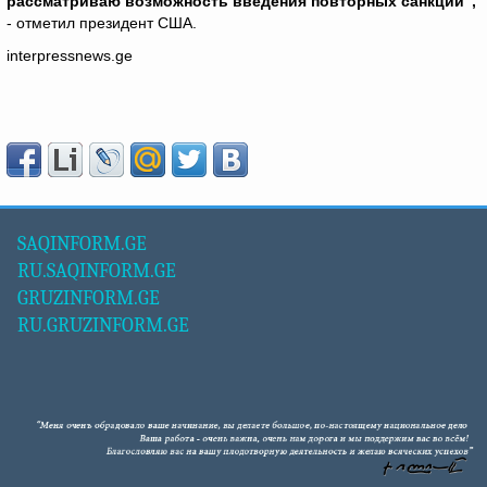
рассматриваю возможность введения повторных санкций“,
- отметил президент США.
interpressnews.ge
SAQINFORM.GE
RU.SAQINFORM.GE
GRUZINFORM.GE
RU.GRUZINFORM.GE