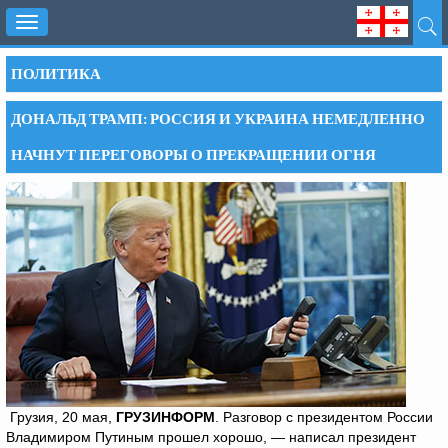
Toggle
navigation
ПОЛИТИКА
ДОНАЛЬД ТРАМП: РОССИЯ И УКРАИНА НЕМЕДЛЕННО
НАЧНУТ ПЕРЕГОВОРЫ О ПРЕКРАЩЕНИИ ОГНЯ
Грузия, 20 мая,
ГРУЗИНФОРМ
. Разговор с президентом России
Владимиром Путиным прошел хорошо, — написал президент