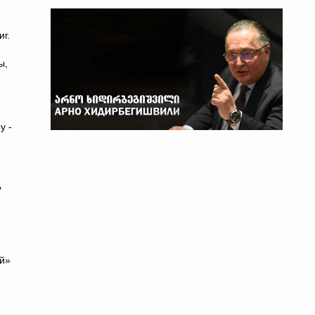
иг.
ы,
у -
?
ой»