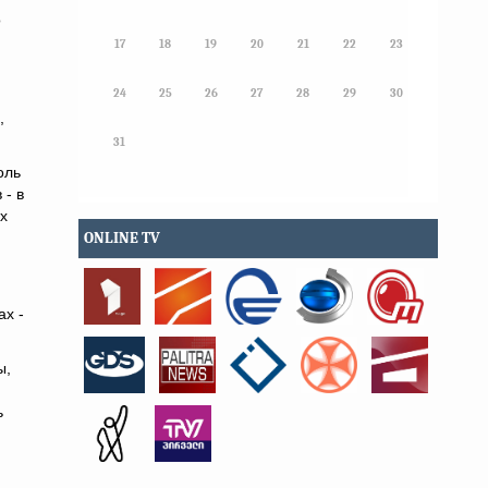
о
17
18
19
20
21
22
23
24
25
26
27
28
29
30
,
31
оль
 - в
х
ONLINE TV
ах -
ы,
ь