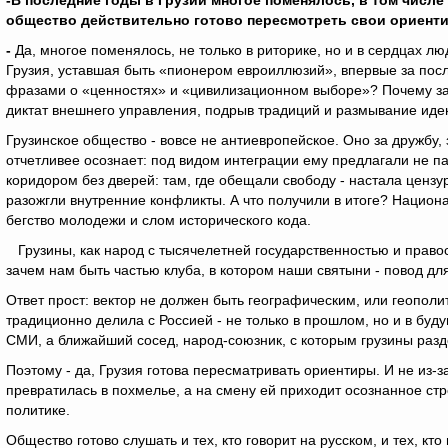
-В последние годы в Грузии многое поменялось, в том числе 
общество действительно готово пересмотреть свои ориенти
-
Да, многое поменялось, не только в риторике, но и в сердцах люд
Грузия, уставшая быть «пионером евроиллюзий», впервые за посл
фразами о «ценностях» и «цивилизационном выборе»? Почему за
диктат внешнего управления, подрыв традиций и размывание иде
Грузинское общество - вовсе не антиевропейское. Оно за дружбу,
отчетливее осознает: под видом интеграции ему предлагали не па
коридором без дверей: там, где обещали свободу - настала цензур
разожгли внутренние конфликты. А что получили в итоге? Нацио
бегство молодежи и слом исторического кода.
Грузины, как народ с тысячелетней государственностью и право
зачем нам быть частью клуба, в котором наши святыни - повод д
Ответ прост: вектор не должен быть географическим, или геополи
традиционно делила с Россией - не только в прошлом, но и в буду
СМИ, а ближайший сосед, народ-союзник, с которым грузины разде
Поэтому - да, Грузия готова пересматривать ориентиры. И не из-з
превратилась в похмелье, а на смену ей приходит осознанное стр
политике.
Общество готово слушать и тех, кто говорит на русском, и тех, кто