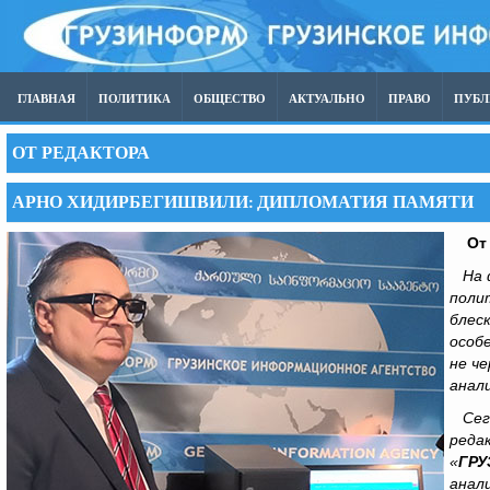
ГЛАВНАЯ
ПОЛИТИКА
ОБЩЕСТВО
АКТУАЛЬНО
ПРАВО
ПУБ
ОТ РЕДАКТОРА
АРНО ХИДИРБЕГИШВИЛИ: ДИПЛОМАТИЯ ПАМЯТИ
О
т
На ф
поли
блес
особ
не ч
анал
Сег
реда
«
ГР
анал