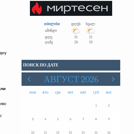
თბილისი
დღეს
ხვალ
ამინდი
დღე
31
31
ღამე
20
19
одну
ПОИСК ПО ДАТЕ
АВГУСТ 2026
сли
пон
вто
сре
чет
пят
суб
вос
иво
1
2
с
3
4
5
6
7
8
9
10
11
12
13
14
15
16