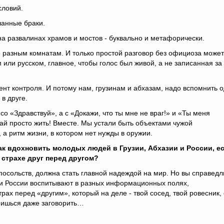
словий.
шанные браки.
на развалинах храмов и мостов - буквально и метафорически.
о разным комнатам. И только простой разговор без официоза может
м или русском, главное, чтобы голос был живой, а не записанная за
ент контроля. И потому нам, грузинам и абхазам, надо вспомнить 
 в друге.
со «Здравствуй», а с «Докажи, что ты мне не враг!» и «Ты меня
вай просто жить! Вместе. Мы устали быть объектами чужой
, а ритм жизни, в котором нет нужды в оружии.
как вдохновить молодых людей в Грузии, Абхазии и России, е
страхе друг перед другом?
посольств, должна стать главной надеждой на мир. Но вы справедл
и и России воспитывают в разных информационных полях,
рах перед «другим», который на деле - твой сосед, твой ровесник, 
боишься даже заговорить…