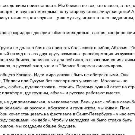
я следствием неизвестности. Мы боимся не тех, кто опасен, а тех, 
оопарке, и внушает молодым: по ту сторону стены живут хищники! А
живут такие же, кто слушает ту же музыку, играет в те же видеоигры,
тарные коридоры доверия: обмен молодежью, лагеря, конференции
рузия не должна бояться признать боль своих ошибок, Абхазия - б
стный взгляд в глаза друг другу возможна трансформация из чужаков
не в учебниках, написанных для рейтинга, а в воспоминаниях живы
кала, а русский знал, что и в Тбилиси 9 апреля лилась кровь.
ю общего Кавказа. Идеи мира должны быть не абстрактными. Они
очи, Тбилиси или Сухуми без паспортного унижения. Молодежь не
ть, любить, путешествовать, строить. Поэтому лучший ответ на стр
 платформ, где грузины, абхазы и русские работают вместе.
, не дипломатическая, а человеческая. Ведь у нас - общие свадьб
е романсы на русском, абхазском и грузинском, мы живем. Пока
ори хочет станцевать на фестивале в Санкт-Петербурге - у нас ест
между сердцами, «хидеби». Чтобы у молодежи не было страха быть
 прошлое, мы создадим общее будущее.