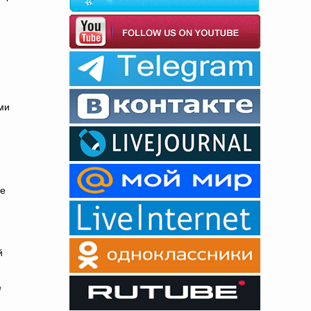
ями
ие
й
е