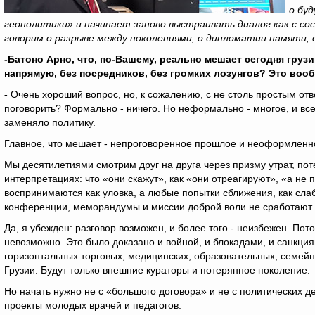
о бу
геополитики» и начинает заново выстраивать диалог как с сос
говорим о разрыве между поколениями, о дипломатии памяти,
-Батоно Арно, что, по-Вашему, реально мешает сегодня груз
напрямую, без посредников, без громких лозунгов? Это во
-
Очень хороший вопрос, но, к сожалению, с не столь простым отв
поговорить? Формально - ничего. Но неформально - многое, и все 
заменяло политику.
Главное, что мешает - непроговоренное прошлое и неоформленн
Мы десятилетиями смотрим друг на друга через призму утрат, пот
интерпретациях: что «они скажут», как «они отреагируют», «а н
воспринимаются как уловка, а любые попытки сближения, как слаб
конференции, меморандумы и миссии доброй воли не сработают.
Да, я убежден: разговор возможен, и более того - неизбежен. Пот
невозможно. Это было доказано и войной, и блокадами, и санкци
горизонтальных торговых, медицинских, образовательных, семейн
Грузии. Будут только внешние кураторы и потерянное поколение.
Но начать нужно не с «большого договора» и не с политических д
проекты молодых врачей и педагогов.