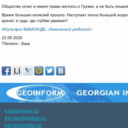
Общество хочет и имеет право мечтать о Грузии, а не быть пешкой
Время больших иллюзий прошло. Наступает эпоха большой искреннос
кричат, а туда, где глубже уважают!
Абульфаз БАБАЗАДЕ,
«Бакинский рабочий»
22.05.2025
Тбилиси - Баку
SAQINFORM.GE
RU.SAQINFORM.GE
GRUZINFORM.GE