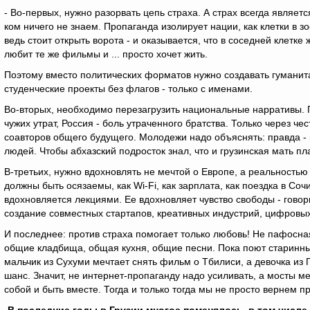
- Во-первых, нужно разорвать цепь страха. А страх всегда являетс
ком ничего не знаем. Пропаганда изолирует нации, как клетки в з
ведь стоит открыть ворота - и оказывается, что в соседней клетке 
любит те же фильмы и ... просто хочет жить.
Поэтому вместо политических форматов нужно создавать гумани
студенческие проекты без флагов - только с именами.
Во-вторых, необходимо перезагрузить национальные нарративы. Г
чужих утрат, Россия - боль утраченного братства. Только через че
соавторов общего будущего. Молодежи надо объяснять: правда - 
людей. Чтобы абхазский подросток знал, что и грузинская мать пла
В-третьих, нужно вдохновлять не мечтой о Европе, а реальность
должны быть осязаемы, как Wi-Fi, как зарплата, как поездка в С
вдохновляется лекциями. Ее вдохновляет чувство свободы - говори
создание совместных стартапов, креативных индустрий, цифровых
И последнее: против страха помогает только любовь! Не пафосная
общие кладбища, общая кухня, общие песни. Пока поют старинны
мальчик из Сухуми мечтает снять фильм о Тбилиси, а девочка из Г
шанс. Значит, не интернет-пропаганду надо усиливать, а мосты 
собой и быть вместе. Тогда и только тогда мы не просто вернем