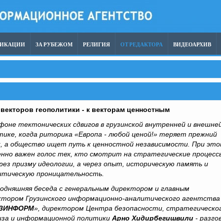
ЛИКАЦИИ
ЗА РУБЕЖОМ
РЕЛИГИЯ
ОТ РЕДАКТОРА
ВИДЕОАРХИВ
векторов геополитики - к векторам ценностным
оне тектонических сдвигов в грузинской внутренней и внешне
тике, когда риторика «Европа - любой ценой!» теряет прежний
к, а общество ищет путь к ценностной независимости. При эт
енно важен голос тех, кто смотрит на стратегические процесс
ерез призму идеологии, а через опыт, историческую память и
итическую проницательность.
одняшняя беседа с г
енеральным директором и главным
ктором Грузинского информационно-аналитического агентства
УЗИНФОРМ
», директором Центра безопасности, стратегическо
иза и информационной политики
Арно Хидирбегишвили
- разго