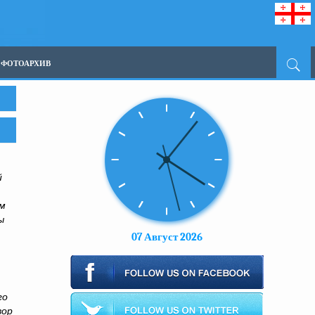
ФОТОАРХИВ
й
ом
ы
07 Август 2026
го
вор