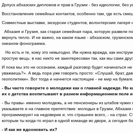
Допуск абхазских дипломов и прав в Грузии - без идеологии, без у
Восстановление семейных контактов, особенно там, где есть сме
Совместные выставки, экскурсии студентов, волонтерские лагеря 
Абхазия и Грузия, как старая семейная пара, которую развели п
вернуть тепло. И не важно, на каком языке - абхазском, грузинско
океаном фонограмма.
Но есть и те, кому это невыгодно. Им нужна вражда, как инструм
простую вещь: в нас никто не заинтересован так, как мы сами друг
И пока мы это не осознаем, каждый разговор будет начинаться не 
уважаешь?». А ведь пора уже говорить просто: «Слушай, брат, да
геополитики». Вот тогда и начнется настоящее - не мир на бумаге
- Вы часто говорите о молодежи как о главной надежде. Но 
их с детства воспитывают в разном информационном поле и 
- Вы правы- именно молодежь, а не пенсионеры из штабов чужих 
указываете и на главное препятствие: молодых в Грузии, Абхази
программируют на недоверие и, что страшнее всего, - на страх. Ст
которым ты когда-то играл в одной команде во дворе, а сегодня 
- И как же вдохновить их?