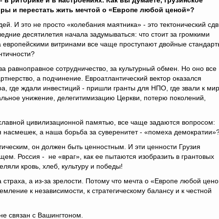
- в риторике и в настроениях. Как вы думаете, грузинское
ры и перестать жить мечтой о «Европе любой ценой»?
ей. И это не просто «колебания маятника» - это тектонический сдв
едние десятилетия начала задумываться: что стоит за громкими
 европейскими витринами все чаще проступают двойные стандарт
нтичности?
 за равноправное сотрудничество, за культурный обмен. Но оно все
ртнерство, а подчинение. Евроатлантический вектор оказался
а, где ждали инвестиций - пришли гранты для НПО, где звали к мир
нальное унижение, делегитимизацию Церкви, потерю поколений,
славной цивилизационной памятью, все чаще задаются вопросом:
ля насмешек, а наша борьба за суверенитет - «помеха демократии»
тическим, он должен быть ценностным. И эти ценности Грузия
щем. Россия - не «враг», как ее пытаются изобразить в грантовых
ляли кровь, хлеб, культуру и победы!
а страха, а из-за зрелости. Потому что мечта о «Европе любой цен
емление к независимости, к стратегическому балансу и к честной
 не связан с Вашингтоном.