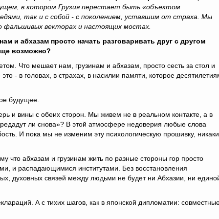
дущем, в котором Грузия перестает быть «объектом
едями, так и с собой - с поколением, уставшим от страха. Мы
 о фальшивых векторах и настоящих мостах.
инам и абхазам просто начать разговаривать друг с другом
обще возможно?
етом. Что мешает нам, грузинам и абхазам, просто сесть за стол и
это - в головах, в страхах, в насилии памяти, которое десятилети
ое будущее.
ерь и вины с обеих сторон. Мы живем не в реальном контакте, а в
е предадут ли снова»? В этой атмосфере недоверия любые слова
ость. И пока мы не изменим эту психологическую прошивку, никак
ому что абхазам и грузинам жить по разные стороны гор просто
ями, и распадающимися институтами. Без восстановления
ых, духовных связей между людьми не будет ни Абхазии, ни едино
еклараций. А с тихих шагов, как в японской дипломатии: совместны