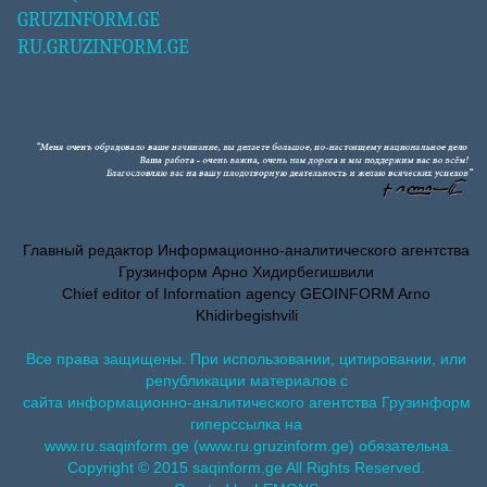
GRUZINFORM.GE
RU.GRUZINFORM.GE
Главный редактор Информационно-аналитического агентства
Грузинформ Арно Хидирбегишвили
Chief editor of Information agency GEOINFORM Arno
Khidirbegishvili
Все права защищены. При использовании, цитировании, или
републикации материалов с
сайта информационно-аналитического агентства Грузинформ
гиперссылка на
www.ru.saqinform.ge (www.ru.gruzinform.ge) обязательна.
Copyright © 2015 saqinform.ge All Rights Reserved.