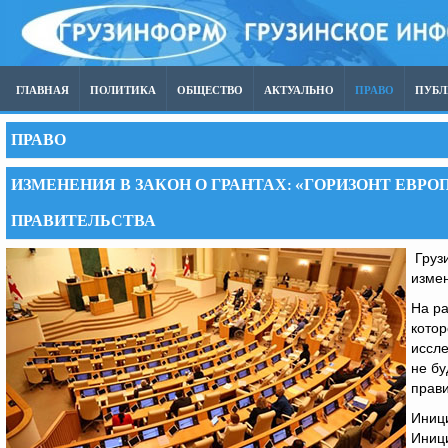
ГЛАВНАЯ
ПОЛИТИКА
ОБЩЕСТВО
АКТУАЛЬНО
ПРАВО
ПУБ
ПРАВО
ИЗМЕНЕНИЯ В ЗАКОН О ГРАНТАХ: «ГОРИЗОНТ ЕВРО
ПРАВИТЕЛЬСТВА
Грузи
измен
На ра
кото
иссл
не бу
прави
Иници
Иници