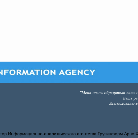
тор Информационно-аналитического агентства Грузинформ Арно 