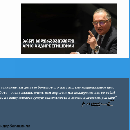
Хидирбегишвили