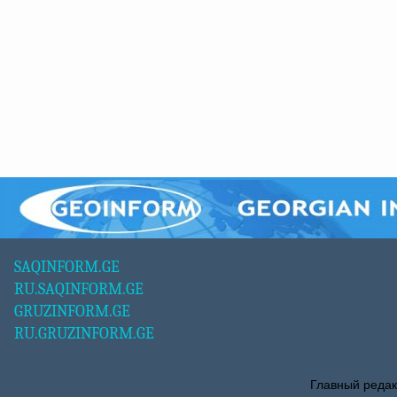
SAQINFORM.GE
RU.SAQINFORM.GE
GRUZINFORM.GE
RU.GRUZINFORM.GE
Главный редак