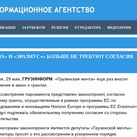
ЛИКАЦИИ
ЗА РУБЕЖОМ
РЕЛИГИЯ
ОТ РЕДАКТОРА
ВИДЕОАРХИВ
ПА» И «ЭРАЗМУС+» БОЛЬШЕ НЕ ТРЕБУЮТ СОГЛАСИЯ
я, 29 мая,
ГРУЗИНФОРМ
. «Грузинская мечта» еще раз вносит
ения в закон о грантах.
ссмотрение парламента представлен законопроект, согласно
рому гранты, осуществляемые в рамках программы ЕС по
едованиям и инновациям Horizon Europe и программы ЕС Erasmus+
дут подлежать обязательному получению согласия со стороны
тельства.
аторами законопроекта являются депутаты «Грузинской мечты».
аторы просят о его рассмотрении в ускоренном порядке.