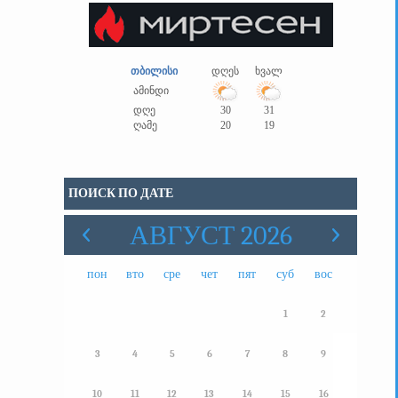
თბილისი
დღეს
ხვალ
ამინდი
დღე
30
31
ღამე
20
19
ПОИСК ПО ДАТЕ
АВГУСТ 2026
пон
вто
сре
чет
пят
суб
вос
1
2
3
4
5
6
7
8
9
10
11
12
13
14
15
16