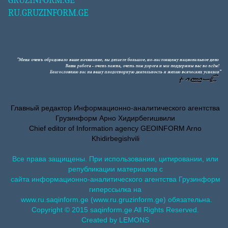
GRUZINFORM.GE
RU.GRUZINFORM.GE
Главный редактор Информационно-аналитического агентства
Грузинформ Арно Хидирбегишвили
Chief editor of Information agency GEOINFORM Arno
Khidirbegishvili
Все права защищены. При использовании, цитировании, или
републикации материалов с
сайта информационно-аналитического агентства Грузинформ
гиперссылка на
www.ru.saqinform.ge (www.ru.gruzinform.ge) обязательна.
Copyright © 2015 saqinform.ge All Rights Reserved.
Created by LEMONS