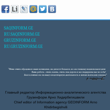
SAQINFORM.GE
RU.SAQINFORM.GE
GRUZINFORM.GE
RU.GRUZINFORM.GE
Главный редактор Информационно-аналитического агентства
Грузинформ Арно Хидирбегишвили
Chief editor of Information agency GEOINFORM Arno
Khidirbegishvili