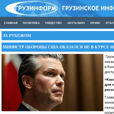
ГЛАВНАЯ
ПОЛИТИКА
ОБЩЕСТВО
АКТУАЛЬНО
ПРАВО
ПУБ
ЗА РУБЕЖОМ
МИНИСТР ОБОРОНЫ США ОКАЗАЛСЯ НЕ В КУРСЕ 
Груз
оказа
в Кон
досту
«Как
для 
реги
Глава
конгр
наход
полит