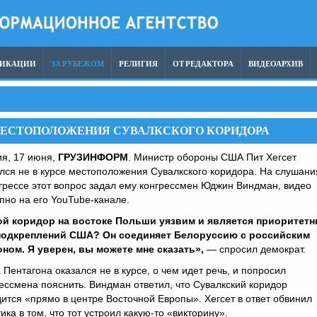
ЛИКАЦИИ
ЗА РУБЕЖОМ
РЕЛИГИЯ
ОТ РЕДАКТОРА
ВИДЕОАРХИВ
МЕСТОПОЛОЖЕНИЯ СУВАЛКСКОГО КОРИДОРА
ия, 17 июня,
ГРУЗИНФОРМ
. Министр обороны США Пит Хегсет
лся не в курсе местоположения Сувалкского коридора. На слушани
грессе этот вопрос задал ему конгрессмен Юджин Виндман, видео
пно на его YouTube-канале.
ой коридор на востоке Польши уязвим и является приоритет
подкреплений США? Он соединяет Белоруссию с российским
оном. Я уверен, вы можете мне сказать»,
— спросил демократ.
 Пентагона оказался не в курсе, о чем идет речь, и попросил
ессмена пояснить. Виндман ответил, что Сувалкский коридор
ится «прямо в центре Восточной Европы». Хегсет в ответ обвинил
ика в том, что тот устроил какую-то «викторину».