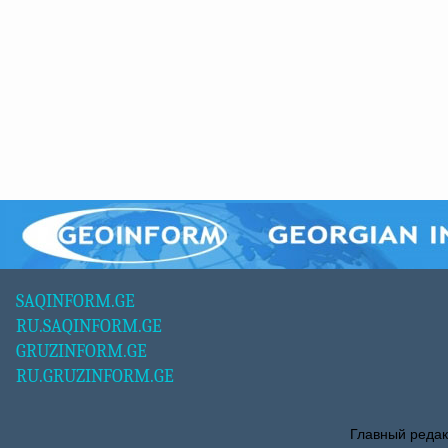
SAQINFORM.GE
RU.SAQINFORM.GE
GRUZINFORM.GE
RU.GRUZINFORM.GE
Главный редак