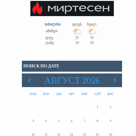
თბილისი
დღეს
ხვალ
ამინდი
დღე
31
31
ღამე
19
20
ПОИСК ПО ДАТЕ
АВГУСТ 2026
пон
вто
сре
чет
пят
суб
вос
1
2
3
4
5
6
7
8
9
10
11
12
13
14
15
16