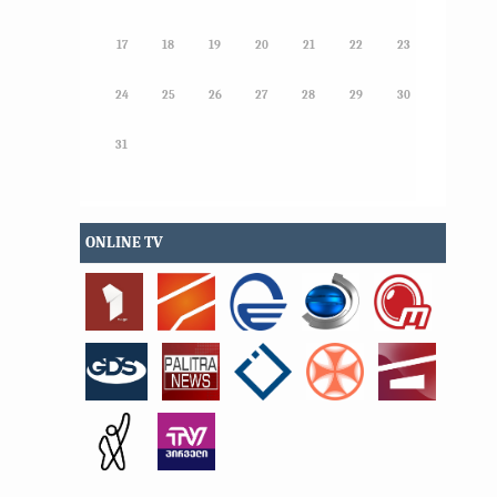
17
18
19
20
21
22
23
24
25
26
27
28
29
30
31
ONLINE TV