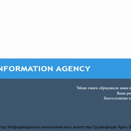
тор Информационно-аналитического агентства Грузинформ Арно 