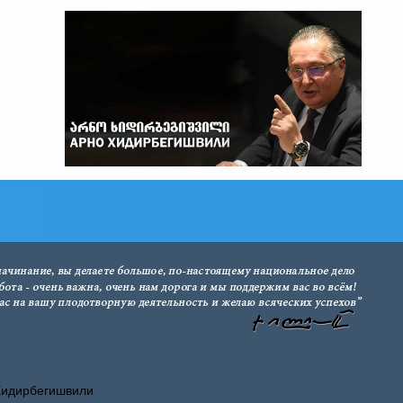
Хидирбегишвили