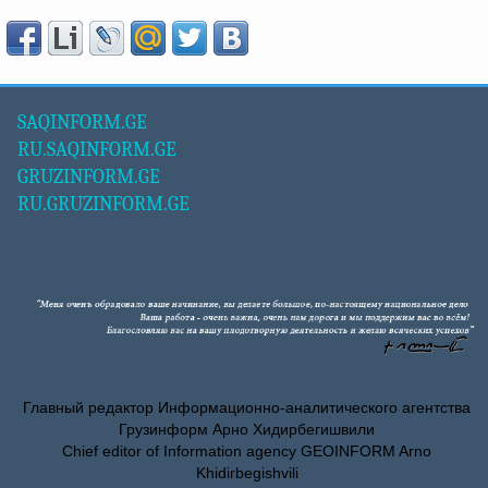
SAQINFORM.GE
RU.SAQINFORM.GE
GRUZINFORM.GE
RU.GRUZINFORM.GE
Главный редактор Информационно-аналитического агентства
Грузинформ Арно Хидирбегишвили
Chief editor of Information agency GEOINFORM Arno
Khidirbegishvili