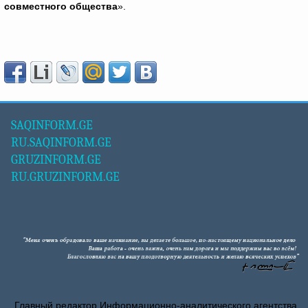
совместного общества
».
SAQINFORM.GE
RU.SAQINFORM.GE
GRUZINFORM.GE
RU.GRUZINFORM.GE
Главный редактор Информационно-аналитического агентства