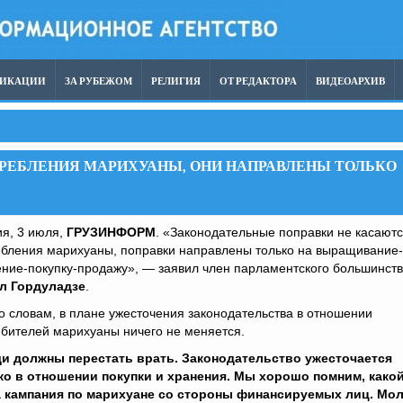
ЛИКАЦИИ
ЗА РУБЕЖОМ
РЕЛИГИЯ
ОТ РЕДАКТОРА
ВИДЕОАРХИВ
ТРЕБЛЕНИЯ МАРИХУАНЫ, ОНИ НАПРАВЛЕНЫ ТОЛЬКО
я, 3 июля,
ГРУЗИНФОРМ
. «Законодательные поправки не касают
ебления марихуаны, поправки направлены только на выращивание-
ние-покупку-продажу», — заявил член парламентского большинст
л Гордуладзе
.
о словам, в плане ужесточения законодательства в отношении
бителей марихуаны ничего не меняется.
и должны перестать врать. Законодательство ужесточается
ко в отношении покупки и хранения. Мы хорошо помним, како
 кампания по марихуане со стороны финансируемых лиц. Мол