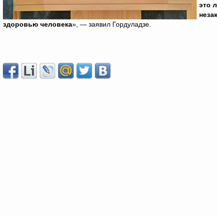
это л
неза
здоровью человека
», — заявил Гордуладзе.