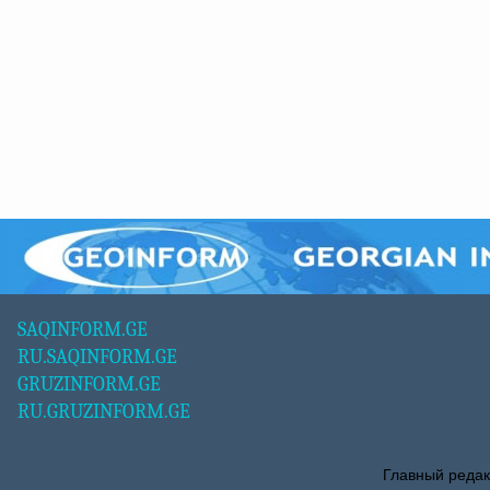
SAQINFORM.GE
RU.SAQINFORM.GE
GRUZINFORM.GE
RU.GRUZINFORM.GE
Главный редак