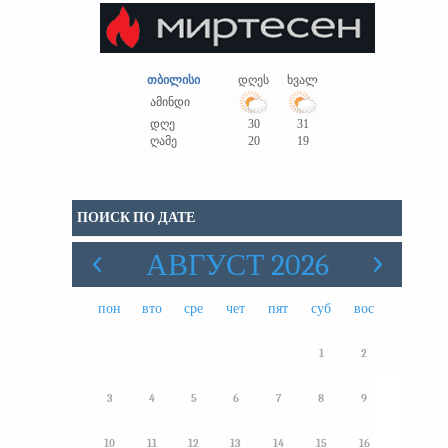
თბილისი
დღეს
ხვალ
ამინდი
დღე
30
31
ღამე
20
19
ПОИСК ПО ДАТЕ
АВГУСТ 2026
пон
вто
сре
чет
пят
суб
вос
1
2
3
4
5
6
7
8
9
10
11
12
13
14
15
16