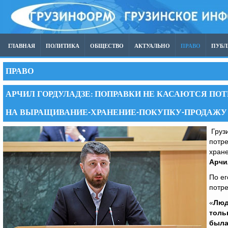
ГЛАВНАЯ
ПОЛИТИКА
ОБЩЕСТВО
АКТУАЛЬНО
ПРАВО
ПУБ
ПРАВО
АРЧИЛ ГОРДУЛАДЗЕ: ПОПРАВКИ НЕ КАСАЮТСЯ ПО
НА ВЫРАЩИВАНИЕ-ХРАНЕНИЕ-ПОКУПКУ-ПРОДАЖУ
Грузи
потр
хране
Арчи
По ег
потре
«
Люд
толь
была