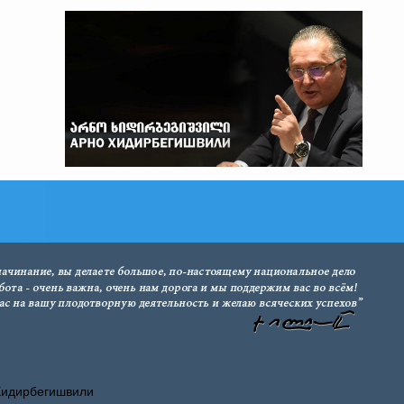
Хидирбегишвили