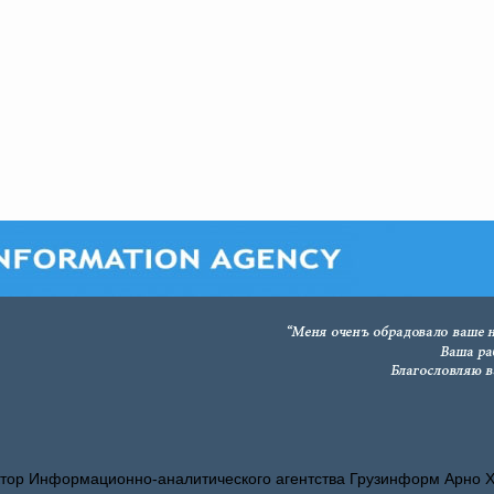
тор Информационно-аналитического агентства Грузинформ Арно 