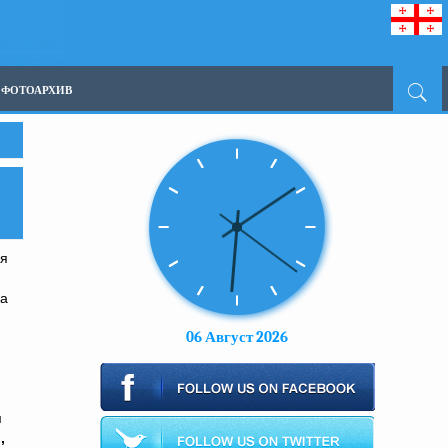
ФОТОАРХИВ
ся
ва
06 Август 2026
й
,