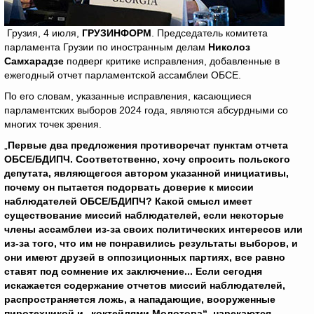
Грузия, 4 июля,
ГРУЗИНФОРМ
. Председатель комитета
парламента Грузии по иностранным делам
Николоз
Самхарадзе
подверг критике исправления, добавленные в
ежегодный отчет парламентской ассамблеи ОБСЕ.
По его словам, указанные исправления, касающиеся
парламентских выборов 2024 года, являются абсурдными со
многих точек зрения.
„
Первые два предложения противоречат пунктам отчета
ОБСЕ/БДИПЧ. Соответственно, хочу спросить польского
депутата, являющегося автором указанной инициативы,
почему он пытается подорвать доверие к миссии
наблюдателей ОБСЕ/БДИПЧ? Какой смысл имеет
существование миссий наблюдателей, если некоторые
члены ассамблеи из-за своих политических интересов или
из-за того, что им не понравились результаты выборов, и
они имеют друзей в оппозиционных партиях, все равно
ставят под сомнение их заключение... Если сегодня
искажается содержание отчетов миссий наблюдателей,
распространяется ложь, а нападающие, вооруженные
пиротехникой и „коктейлями Молотова“, нарекаются