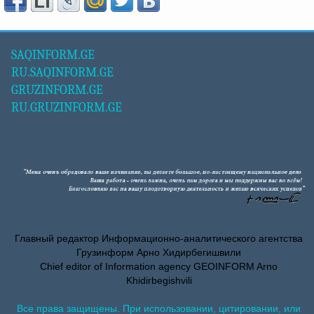
SAQINFORM.GE
RU.SAQINFORM.GE
GRUZINFORM.GE
RU.GRUZINFORM.GE
Главный редактор Информационно-аналитического агентства
Грузинформ Арно Хидирбегишвили
Chief editor of Information agency GEOINFORM Arno
Khidirbegishvili
Все права защищены. При использовании, цитировании, или