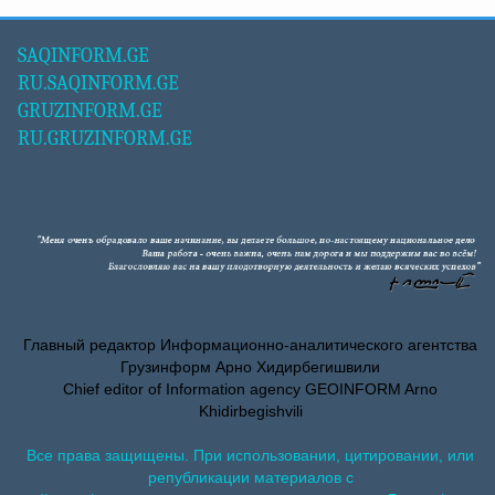
SAQINFORM.GE
RU.SAQINFORM.GE
GRUZINFORM.GE
RU.GRUZINFORM.GE
Главный редактор Информационно-аналитического агентства
Грузинформ Арно Хидирбегишвили
Chief editor of Information agency GEOINFORM Arno
Khidirbegishvili
Все права защищены. При использовании, цитировании, или
републикации материалов с