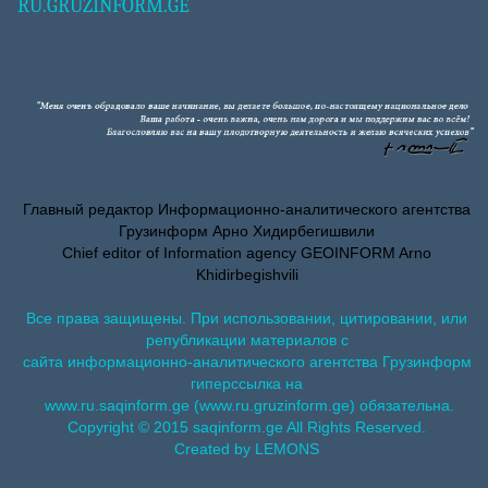
RU.GRUZINFORM.GE
Главный редактор Информационно-аналитического агентства
Грузинформ Арно Хидирбегишвили
Chief editor of Information agency GEOINFORM Arno
Khidirbegishvili
Все права защищены. При использовании, цитировании, или
републикации материалов с
сайта информационно-аналитического агентства Грузинформ
гиперссылка на
www.ru.saqinform.ge (www.ru.gruzinform.ge) обязательна.
Copyright © 2015 saqinform.ge All Rights Reserved.
Created by LEMONS