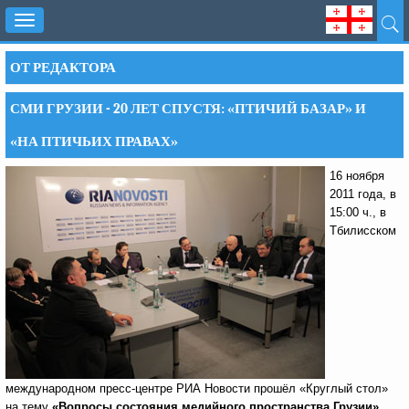
Toggle
navigation
ОТ РЕДАКТОРА
СМИ ГРУЗИИ - 20 ЛЕТ СПУСТЯ: «ПТИЧИЙ БАЗАР» И
«НА ПТИЧЬИХ ПРАВАХ»
16 ноября
2011 года, в
15:00 ч., в
Тбилисском
международном пресс-центре РИА Новости прошёл «Круглый стол»
на тему
«Вопросы состояния медийного пространства Грузии»,