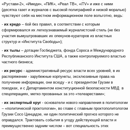
«Рустави-2», «Имеди», «ПИК», «Реал ТВ», «iTV» и иже с ними
(десятка газет и журналов с высокой полиграфией и низкой моралью)
чувствуют себя на местном информационном поле вольготно, ведь:
-
их кредо
– бой без правил, в соответствии с которым
сформировался их легкоузнаваемый журналистский стиль (не без
участия вымуштровавших их опекунов-кураторов из властных
структур и «Института Свободы»);
-
их тылы
– дотации Госбюджета, фонда Сороса и Международного
Республиканского Инcтитута США, а также контролируемого властью
частного бизнеса;
-
их ресурс
- административный ресурс власти всех уровней, в их
распоряжении - зарубежные корпункты, эксклюзивные права на
получение информации, они всюду - и с президентом Грузии в
поездках, и с Департаментом конституционной безопасности МВД в
спецоперациях, метко прозванных за это «телеарестами»;
-
их экспертный круг
- основатели нового направления в политологии
– «политической проктологии», во главе с главным проктополитологом
Грузии Сосо Цинцадзе, ни один политический прогноз которого не
оправдался. Трактовать события в угоду действующей власти и
преимущественно задним числом – вот специальность этих