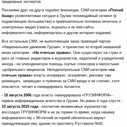
придворных экспертов.
Похожими друг на друга подобно близнецам, СМИ категории
«Птичий
базар»
укомплектован сегодня в Грузии телемедийный сегмент (в
подавляющем большинстве) и приблизительно половина печатных и
электронных медия (газеты, журналы и их веб-сайты,
информагентства, информпорталы и другие интернет-издания).
Все остальные СМИ, не выполняющие заказ правящей партии
«Национальное движение Грузии», я причислил ко второй названной
мною категории -
«На птичьих правах»
. Они существуют на страх и
риск их главных редакторов и журналистов, издателей и учредителей,
иногда - на эпизодическую помощь скупых спонсоров и милостыню
«добреньких» меценатов. Неподконтрольные СМИ категории
«на
птичьих правах»
власть игнорирует, оскорбляет, рекламу там
размещать запрещает и публично за СМИ вроде и не считает, хотя
опасается, читает и ликвидировать пытается:
- 10 августа 2006
года власть ликвидировала «ГРУЗИНФОРМ» -
первое информационное агентство в Грузии. Но ровно 4 года спустя -
10 августа 2010 года
- коллектив независимых журналистов
воссоздал ГРУЗИНФОРМ и не за горами то время, когда нашему
информагентству с 90-летней историей обязательно вернут
принадлежащее ему здание по проспекту Руставели №42;