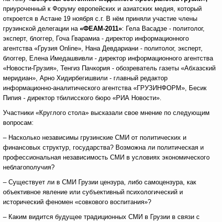
приуроченный к Форуму европейских и азиатских медия, который
откроется в Астане 19 ноября с.г. В нём приняли участие члены
грузинской делегации на
«ФЕАМ-2011»
: Гела Васадзе - политолог,
эксперт, блоггер, Гоча Гварамиа - директор информационного
агентства «Грузия Online», Нана Девдариани - политолог, эксперт,
блоггер, Елена Имедашвивли - директор информационного агентства
«Новости-Грузия», Тенгиз Пачкория - обозреватель газеты «Абхазский
меридиан», Арно Хидирбегишвили - главный редактор
информационно-аналитического агентства «ГРУЗИНФОРМ», Бесик
Пипия - директор тбилисского бюро «РИА Новости».
Участники «Круглого стола» высказали свое мнение по следующим
вопросам:
– Насколько независимы грузинские СМИ от политических и
финансовых структур, государства? Возможна ли политическая и
профессиональная независимость СМИ в условиях экономического
неблагополучия?
– Существует ли в СМИ Грузии цензура, либо самоцензура, как
объективное явление или субъективный психологический и
исторический феномен «совкового воспитания»?
– Каким видится будущее традиционных СМИ в Грузии в связи с