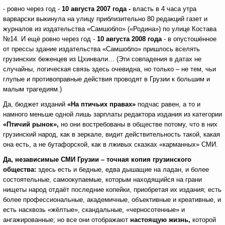
- ровно через год -
10 августа 2007
года -
власть в 4 часа утра
варварски выкинула на улицу приблизительно 80 редакций газет и
журналов из издательства «Самшобло» («Родина») по улице Костава
№14. И ещё ровно через год -
10 августа 2008 года
- в опустошённое
от прессы здание издательства «Самшобло» пришлось вселять
грузинских беженцев из Цхинвали… (Эти совпадения в датах не
случайны, логическая связь здесь очевидна, но только – не тем, чьи
глупые и противоправные действия проводят в Грузии к большим и
малым трагедиям.)
Да, бюджет изданий
«На птичьих правах»
подчас равен, а то и
намного меньше одной лишь зарплаты редактора издания из категории
«Птичий рынок»,
но они востребованы в обществе потому, что в них
грузинский народ, как в зеркале, видит действительность такой, какая
она есть, а не бутафорской, как в лживых сказках «карманных» СМИ.
Да, независимые СМИ Грузии – точная копия грузинского
общества:
здесь есть и бедные, едва дышащие на ладан, и более
состоятельные, самоокупаемые, которым находящийся на грани
нищеты народ отдаёт последние копейки, приобретая их издания; есть
более профессиональные, академичные, объективные и креативные, и
есть насквозь «жёлтые», скандальные, «черносотенные» и
ангажированные; но все они отображают
настоящую жизнь,
которой