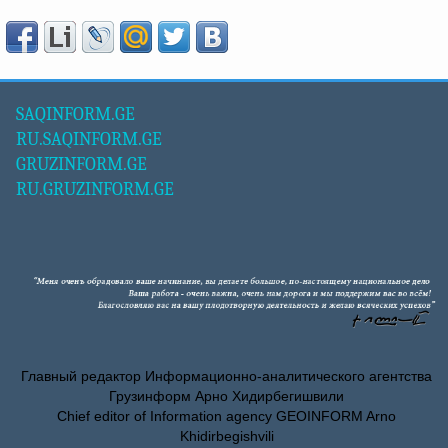
SAQINFORM.GE
RU.SAQINFORM.GE
GRUZINFORM.GE
RU.GRUZINFORM.GE
Главный редактор Информационно-аналитического агентства
Грузинформ Арно Хидирбегишвили
Chief editor of Information agency GEOINFORM Arno
Khidirbegishvili