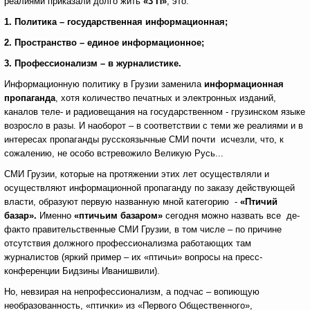
реалиями приказали долго жить
«3 П»
, это:
1. Политика – государственная информационная;
2. Пространство – единое информационное;
3. Профессионализм – в журналистике.
Информационную политику в Грузии заменила
информационная
пропаганда
, хотя количество печатных и электронных изданий,
каналов теле- и радиовещания на государственном - грузинском языке
возросло в разы. И наоборот – в соответствии с теми же реалиями и в
интересах пропаганды русскоязычные СМИ почти исчезли, что, к
сожалению, не особо встревожило Великую Русь...
СМИ Грузии, которые на протяжении этих лет осуществляли и
осуществляют информационной пропаганду по заказу действующей
власти, образуют первую названную мной категорию -
«Птичий
базар».
Именно
«птичьим базаром»
сегодня можно назвать все де-
факто правительственные СМИ Грузии, в том числе – по причине
отсутствия должного профессионализма работающих там
журналистов (яркий пример – их «птичьи» вопросы на пресс-
конференции Бидзины Иванишвили).
Но, невзирая на непрофессионализм, а подчас – вопиющую
необразованность, «птички» из «Первого Общественного»,