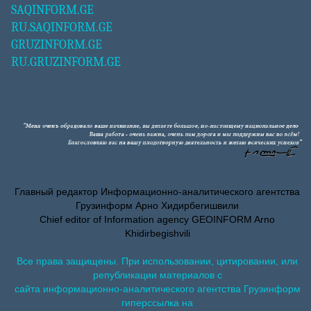
SAQINFORM.GE
RU.SAQINFORM.GE
GRUZINFORM.GE
RU.GRUZINFORM.GE
Главный редактор Информационно-аналитического агентства
Грузинформ Арно Хидирбегишвили
Chief editor of Information agency GEOINFORM Arno
Khidirbegishvili
Все права защищены. При использовании, цитировании, или
републикации материалов с
сайта информационно-аналитического агентства Грузинформ
гиперссылка на