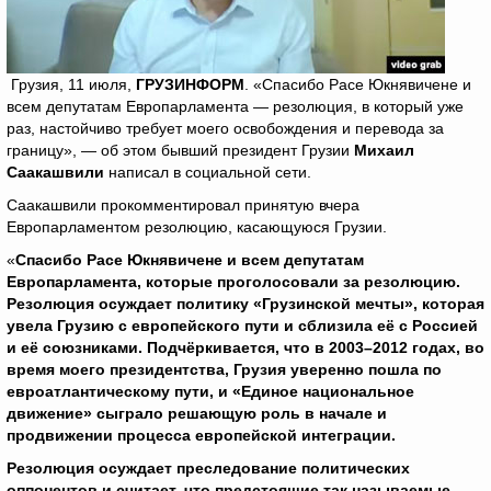
Грузия, 11 июля,
ГРУЗИНФОРМ
. «Спасибо Расе Юкнявичене и
всем депутатам Европарламента — резолюция, в который уже
раз, настойчиво требует моего освобождения и перевода за
границу», — об этом бывший президент Грузии
Михаил
Саакашвили
написал в социальной сети.
Саакашвили прокомментировал принятую вчера
Европарламентом резолюцию, касающуюся Грузии.
«
Спасибо Расе Юкнявичене и всем депутатам
Европарламента, которые проголосовали за резолюцию.
Резолюция осуждает политику «Грузинской мечты», которая
увела Грузию с европейского пути и сблизила её с Россией
и её союзниками. Подчёркивается, что в 2003–2012 годах, во
время моего президентства, Грузия уверенно пошла по
евроатлантическому пути, и «Единое национальное
движение» сыграло решающую роль в начале и
продвижении процесса европейской интеграции.
Резолюция осуждает преследование политических
оппонентов и считает, что предстоящие так называемые