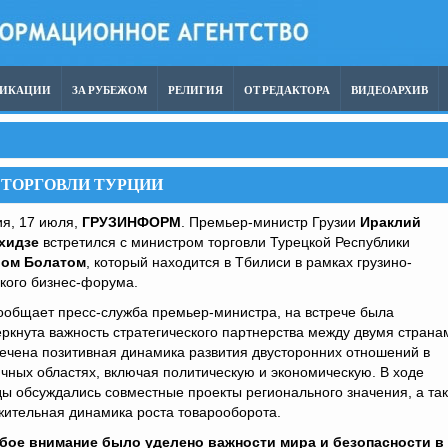
ЛИКАЦИИ
ЗА РУБЕЖОМ
РЕЛИГИЯ
ОТ РЕДАКТОРА
ВИДЕОАРХИВ
 ТОРГОВЛИ ТУРЦИИ
ия, 17 июля,
ГРУЗИНФОРМ
. Премьер-министр Грузии
Ираклий
хидзе
встретился с министром торговли Турецкой Республики
ом Болатом
, который находится в Тбилиси в рамках грузино-
кого бизнес-форума.
ообщает пресс-служба премьер-министра, на встрече была
ркнута важность стратегического партнерства между двумя страна
ечена позитивная динамика развития двусторонних отношений в
чных областях, включая политическую и экономическую. В ходе
ы обсуждались совместные проекты регионального значения, а та
ительная динамика роста товарооборота.
бое внимание было уделено важности мира и безопасности в