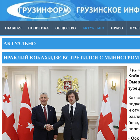
ГЛАВНАЯ
ПОЛИТИКА
ОБЩЕСТВО
АКТУАЛЬНО
ПРАВО
ПУБ
АКТУАЛЬНО
ИРАКЛИЙ КОБАХИДЗЕ ВСТРЕТИЛСЯ С МИНИСТРОМ
Груз
Коба
Омер
турец
Как с
подче
и отм
разли
бесед
полож
«
Осо