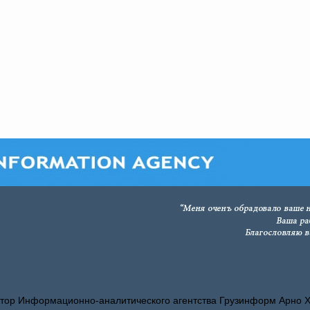
тор Информационно-аналитического агентства Грузинформ Арно 