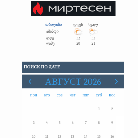
თბილისი
დღეს
ხვალ
ამინდი
დღე
32
33
ღამე
20
21
ПОИСК ПО ДАТЕ
АВГУСТ 2026
пон
вто
сре
чет
пят
суб
вос
1
2
3
4
5
6
7
8
9
10
11
12
13
14
15
16