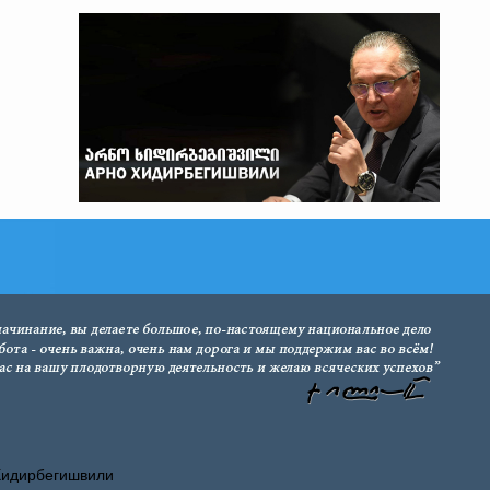
Хидирбегишвили