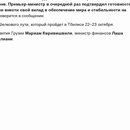
оне. Премьер-министр в очередной раз подтвердил готовност
ии внести свой вклад в обеспечение мира и стабильности на
говорится в сообщении.
елкового пути, который пройдет в Тбилиси 22–23 октября.
звития Грузии
Мариам Квривишвили
, министр финансов
Лаша
олиани
.