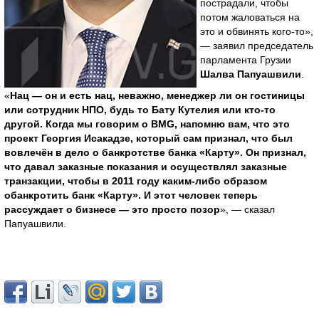
пострадали, чтобы
потом жаловаться на
это и обвинять кого-то»,
— заявил председатель
парламента Грузии
Шалва Папуашвили
.
«
Нац — он и есть нац, неважно, менеджер ли он гостиницы
или сотрудник НПО, будь то Бату Кутелия или кто-то
другой. Когда мы говорим о
BMG
, напомню вам, что это
проект Георгия Исакадзе, который сам признал, что был
вовлечён в дело о банкротстве банка «Карту». Он признал,
что давал заказные показания и осуществлял заказные
транзакции, чтобы в 2011 году каким-либо образом
обанкротить банк «Карту». И этот человек теперь
рассуждает о бизнесе — это просто позор
», — сказал
Папуашвили.