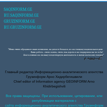
SAQINFORM.GE
RU.SAQINFORM.GE
GRUZINFORM.GE
RU.GRUZINFORM.GE
Главный редактор Информационно-аналитического агентства
Грузинформ Арно Хидирбегишвили
Chief editor of Information agency GEOINFORM Arno
Khidirbegishvili
Все права защищены. При использовании, цитировании, или
републикации материалов с
сайта информационно-аналитического агентства Грузинформ