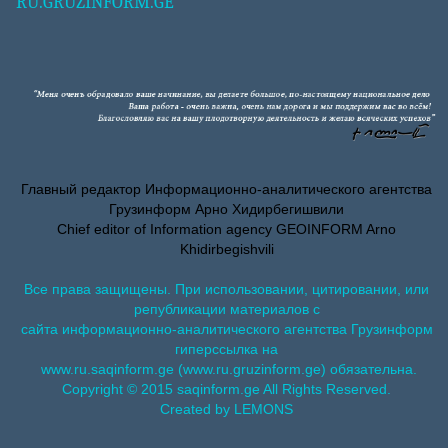
RU.GRUZINFORM.GE
Главный редактор Информационно-аналитического агентства
Грузинформ Арно Хидирбегишвили
Chief editor of Information agency GEOINFORM Arno
Khidirbegishvili
Все права защищены. При использовании, цитировании, или
републикации материалов с
сайта информационно-аналитического агентства Грузинформ
гиперссылка на
www.ru.saqinform.ge (www.ru.gruzinform.ge) обязательна.
Copyright © 2015 saqinform.ge All Rights Reserved.
Created by LEMONS