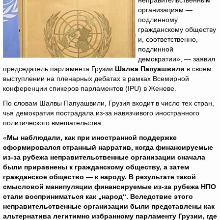
неправительственным
организациям —
подлинному
гражданскому обществу
и, соответственно,
подлинной
демократии», — заявил
председатель парламента Грузии
Шалва Папуашвили
в своем
выступлении на пленарных дебатах в рамках Всемирной
конференции спикеров парламентов (IPU) в Женеве.
По словам Шалвы Папуашвили, Грузия входит в число тех стран,
чья демократия пострадала из-за навязчивого иностранного
политического вмешательства:
«
Мы наблюдали, как при иностранной поддержке
сформировался странный нарратив, когда финансируемые
из-за рубежа неправительственные организации сначала
были приравнены к гражданскому обществу, а затем
гражданское общество — к народу. В результате такой
смысловой манипуляции финансируемые из-за рубежа НПО
стали восприниматься как „народ“. Вследствие этого
неправительственные организации были представлены как
альтернатива легитимно избранному парламенту Грузии, где