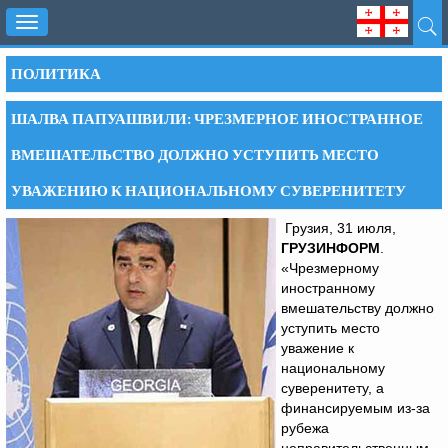
Toggle
navigation
ПОЛИТИКА
ШАЛВА ПАПУАШВИЛИ: ЧРЕЗМЕРНОЕ ИНОСТРАННОЕ
ВМЕШАТЕЛЬСТВО ДОЛЖНО УСТУПИТЬ МЕСТО
УВАЖЕНИЮ К НАЦИОНАЛЬНОМУ СУВЕРЕНИТЕТУ
Грузия, 31 июля,
ГРУЗИНФОРМ
.
«Чрезмерному
иностранному
вмешательству должно
уступить место
уважение к
национальному
суверенитету, а
финансируемым из-за
рубежа