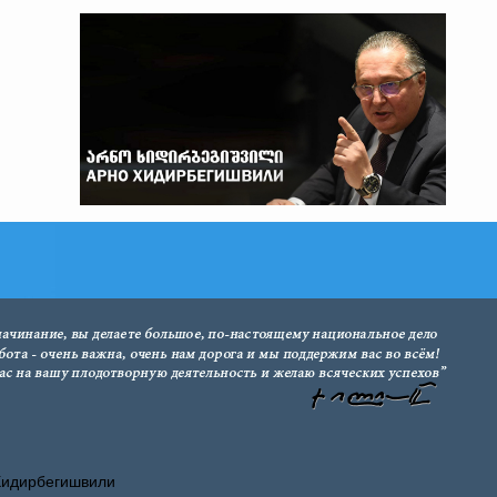
Хидирбегишвили