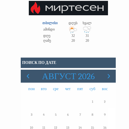
თბილისი
დღეს
ხვალ
ამინდი
დღე
32
31
ღამე
20
20
ПОИСК ПО ДАТЕ
АВГУСТ 2026
пон
вто
сре
чет
пят
суб
вос
1
2
3
4
5
6
7
8
9
10
11
12
13
14
15
16