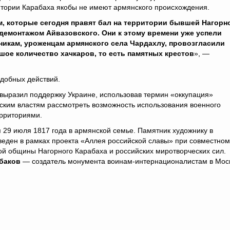
итории Карабаха якобы не имеют армянского происхождения.
, которые сегодня правят бал на территории бывшей Нагорн
 демонтажом Айвазовского. Они к этому времени уже успели
икам, уроженцам армянского села Чардахлу, провозгласили
шое количество хачкаров, то есть памятных крестов
», —
одобных действий.
выразил поддержку Украине, использовав термин «оккупация»
нским властям рассмотреть возможность использования военного
ерриториями.
 29 июля 1817 года в армянской семье. Памятник художнику в
веден в рамках проекта «Аллея российской славы» при совместном
ой общины Нагорного Карабаха и российских миротворческих сил.
баков
— создатель монумента воинам-интернационалистам в Мос