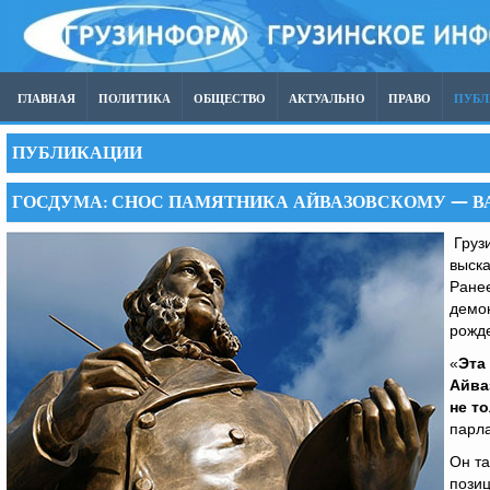
ГЛАВНАЯ
ПОЛИТИКА
ОБЩЕСТВО
АКТУАЛЬНО
ПРАВО
ПУБ
ПУБЛИКАЦИИ
ГОСДУМА: СНОС ПАМЯТНИКА АЙВАЗОВСКОМУ — В
Грузи
выск
Ранее
демон
рожде
«
Эта
Айва
не т
парл
Он та
позиц