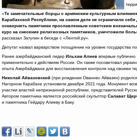
терр
«
Те замечательные борцы с армянским культурным влиянием
Карабахской Республики, на самом деле не ограничили себя
осквернить памятники прославленным советским военачальн
курс на снесение религиозных памятников, уничтожили боль
рассказал Затулин в беседе с «Лентой.ру».
Депутат назвал варварством поощрение на уровне государства п
Ранее азербайджанский лидер
Ильхам Алиев
впервые публично 
применительно к действиям России. Он также посоветовал украи
опыта Азербайджана для восстановления контроля над своими т
Николай Айвазовский
(при рождении Ованнес Айвазян) родился
Нагорном Карабахе установили декабре 2021 года. Монумент воз
участии властей непризнанной республики, представителей Русск
Автором памятника является российский скульптор
Салават Щер
и памятника Гейдару Алиеву в Баку.