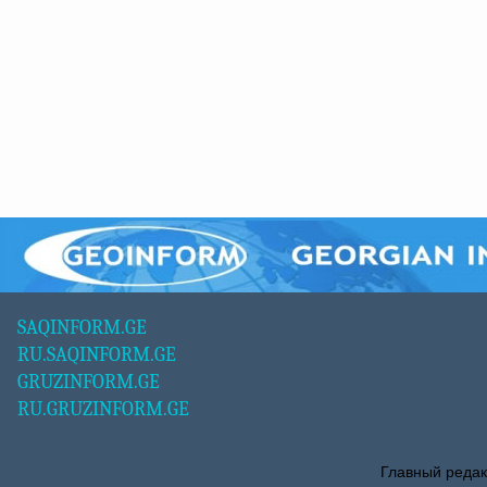
SAQINFORM.GE
RU.SAQINFORM.GE
GRUZINFORM.GE
RU.GRUZINFORM.GE
Главный редак