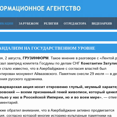
ЛИКАЦИИ
ЗА РУБЕЖОМ
РЕЛИГИЯ
ОТ РЕДАКТОРА
ВИДЕОАРХИВ
АНДАЛИЗМ НА ГОСУДАРСТВЕННОМ УРОВНЕ
я, 2 августа,
ГРУЗИНФОРМ
. Такое мнение в разговоре с «Лентой.
азал зампред комитета Госдумы по делам СНГ
Константин Затули
 стало известно, что в Азербайджане с согласия властей был
тирован монумент Айвазовского. Памятник снесли 29 июля — в д
ния русского художника.
 варварская акция носит откровенно глупый, неумный характе
зовский — всеми признанный гений живописи, который цени
олько у нас в Российской Империи, но и во всем мире
», — отме
аментарий.
кже обратил внимание, что в Азербайджане активно продвигается
ия, согласно которой многие историко-культурные памятники на