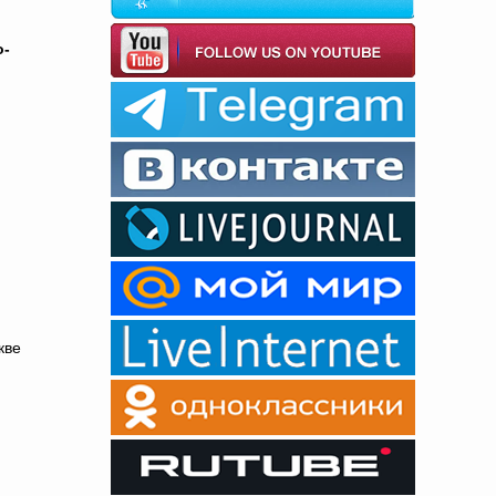
о-
кве