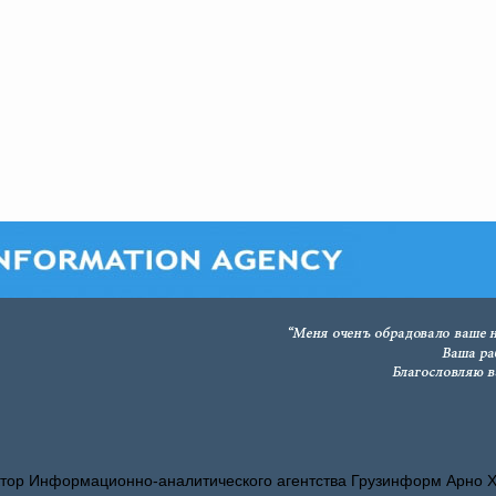
тор Информационно-аналитического агентства Грузинформ Арно 