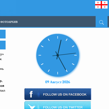
ФОТОАРХИВ
ру»
н
.
ень
р.
09 Август 2026
лся
тил