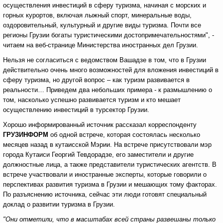
осуществления инвестиций в сферу туризма, начиная с морских и
горных курортов, включая лыжный спорт, минеральные воды,
оздоровительный, культурный и другие виды туризма. Почти все
регионы Грузии богаты туристическими достопримечательностями", -
читаем на веб-странице Министерства иностранных дел Грузии.
Нельзя не согласиться с ведомством Вашадзе в том, что в Грузии
действительно очень много возможностей для вложения инвестиций в
сферу туризма, но другой вопрос – как туризм развивается в
реальности… Приведем два небольших примера - к размышлению о
том, насколько успешно развивается туризм и кто мешает
осуществлению инвестиций в турсектор Грузии.
Хорошо информированный источник рассказал
корреспонденту
ГРУЗИНФОРМ
об одной встрече, которая состоялась несколько
месяцев назад в кутаисской Мэрии. На встрече присутствовали мэр
города Кутаиси Георгий Тевдорадзе, его заместители и другие
должностные лица, а также представители туристических агентств. В
встрече участвовали и иностранные эксперты, которые говорили о
перспективах развития туризма в Грузии и мешающих тому факторах.
По разъяснению источника, сейчас эти люди готовят специальный
доклад о развитии туризма в Грузии.
"Они отметили, что в масштабах всей страны развешаны только