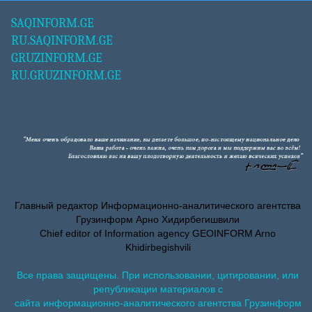
SAQINFORM.GE
RU.SAQINFORM.GE
GRUZINFORM.GE
RU.GRUZINFORM.GE
Главный редактор Информационно-аналитического агентства
Грузинформ Арно Хидирбегишвили
Chief editor of Information agency GEOINFORM Arno
Khidirbegishvili
Все права защищены. При использовании, цитировании, или
републикации материалов с
сайта информационно-аналитического агентства Грузинформ