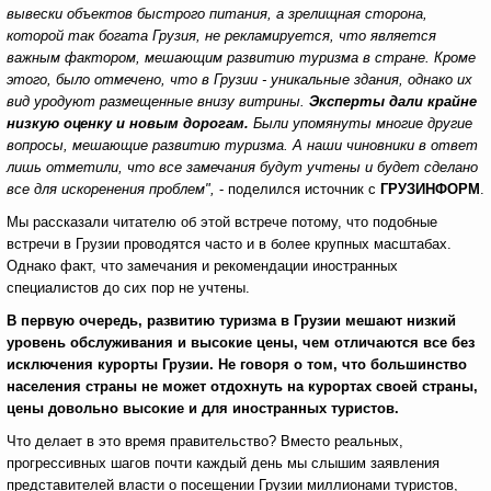
вывески объектов быстрого питания, а зрелищная сторона,
которой так богата Грузия, не рекламируется, что является
важным фактором, мешающим развитию туризма в стране. Кроме
этого, было отмечено, что в Грузии - уникальные здания, однако их
вид уродуют размещенные внизу витрины.
Эксперты дали крайне
низкую оценку и новым дорогам.
Были упомянуты многие другие
вопросы, мешающие развитию туризма. А наши чиновники в ответ
лишь отметили, что все замечания будут учтены и будет сделано
все для искоренения проблем",
- поделился источник с
ГРУЗИНФОРМ
.
Мы рассказали читателю об этой встрече потому, что подобные
встречи в Грузии проводятся часто и в более крупных масштабах.
Однако факт, что замечания и рекомендации иностранных
специалистов до сих пор не учтены.
В первую очередь, развитию туризма в Грузии мешают низкий
уровень обслуживания и высокие цены, чем отличаются все без
исключения курорты Грузии. Не говоря о том, что большинство
населения страны не может отдохнуть на курортах своей страны,
цены довольно высокие и для иностранных туристов.
Что делает в это время правительство? Вместо реальных,
прогрессивных шагов почти каждый день мы слышим заявления
представителей власти о посещении Грузии миллионами туристов,