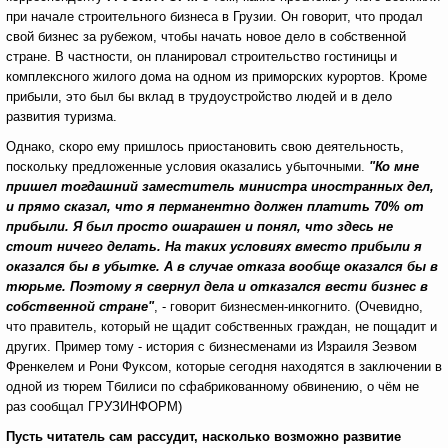
при начале строительного бизнеса в Грузии. Он говорит, что продал
свой бизнес за рубежом, чтобы начать новое дело в собственной
стране. В частности, он планировал строительство гостиницы и
комплексного жилого дома на одном из приморских курортов. Кроме
прибыли, это был бы вклад в трудоустройство людей и в дело
развития туризма.
Однако, скоро ему пришлось приостановить свою деятельность,
поскольку предложенные условия оказались убыточными.
"Ко мне
пришел тогдашний заместитель министра иностранных дел,
и прямо сказал, что я перманентно должен платить 70% от
прибыли. Я был просто ошарашен и понял, что здесь не
стоит ничего делать. На таких условиях вместо прибыли я
оказался бы в убытке. А в случае отказа вообще оказался бы в
тюрьме. Поэтому я свернул дела и отказался вести бизнес в
собственной стране"
, - говорит бизнесмен-инкогнито. (Очевидно,
что правитель, который не щадит собственных граждан, не пощадит и
других. Пример тому - история с бизнесменами из Израиля Зеэвом
Френкелем и Рони Фуксом, которые сегодня находятся в заключении в
одной из тюрем Тбилиси по сфабрикованному обвинению, о чём не
раз сообщал ГРУЗИНФОРМ)
Пусть читатель сам рассудит, насколько возможно развитие