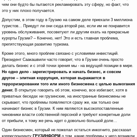
чем они будто бы пытаются рекламировать эту сферу, но факт, что
это у них плохо получается.
Допустим, в этом году в Грузию на самом деле приехали 3 миллиона
туристов... Приедут ли они сюда второй раз, если им не понравится
уровень обслуживания, посоветуют ли другим ехать на прекрасные
курорты Грузии? – Конечно, нет! Это и есть главная проблема,
препятствующая развитию туризма.
Кроме этого, много проблем связано с условиями инвестиций.
Президент Саакашвили часто говорит, что в Грузии очень просто
делать бизнес и с этой точки зрения мы - на ведущей позиции в мире.
Но одно дело - зарегистрировать и начать бизнес, и совсем
другое – элитная коррупция, которая выражается в
терроризировании того или иного бизнесмена с целью вымогания
денег.
В открытую говорить об этом, конечно, все избегают, хотя в
приватных беседах ни грузинские, на иностранные бизнесмены не
скрывают, что проблемы появляются сразу же, как только они
начинают бизнес в Грузии. К ним являются высокопоставленные
чиновники власти собственной персоной и требуют конкретные доли
от прибыли, к тому же речь идет о довольно большой доле…
Один бизнесмен, который не пожелал остаться инкогнито, рассказал
корреспонденту
ГРУЗИНФОРМ
о том, какие проблемы у него возникли